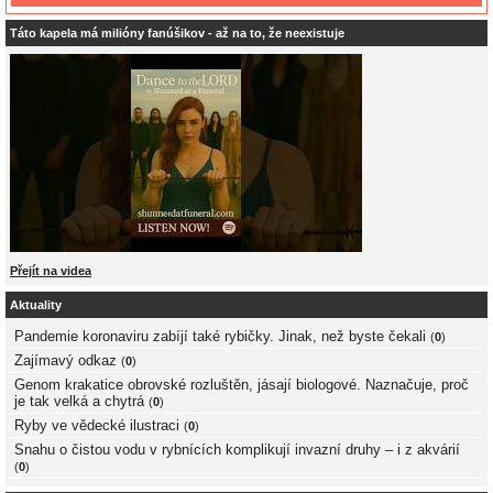
Táto kapela má milióny fanúšikov - až na to, že neexistuje
Přejít na videa
Aktuality
Pandemie koronaviru zabíjí také rybičky. Jinak, než byste čekali
(
0
)
Zajímavý odkaz
(
0
)
Genom krakatice obrovské rozluštěn, jásají biologové. Naznačuje, proč
je tak velká a chytrá
(
0
)
Ryby ve vědecké ilustraci
(
0
)
Snahu o čistou vodu v rybnících komplikují invazní druhy – i z akvárií
(
0
)