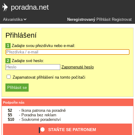
poradna.net
Neregistrovaný
Přihlásit
Registrovat
Přihlášení
1
Zadajte svou přezdívku nebo e-mail:
2
Zadajte své heslo:
Zapomenuté heslo
Zapamatovat přihlášení na tomto počítači
Podpořte nás
$2
- Ikona patrona na poradně
$5
- Poradna bez reklam
$10
- Soukromé poradenství
STAŇTE SE PATRONEM