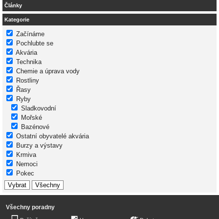
Články
Kategorie
Začínáme
Pochlubte se
Akvária
Technika
Chemie a úprava vody
Rostliny
Řasy
Ryby
Sladkovodní
Mořské
Bazénové
Ostatní obyvatelé akvária
Burzy a výstavy
Krmiva
Nemoci
Pokec
Všechny poradny