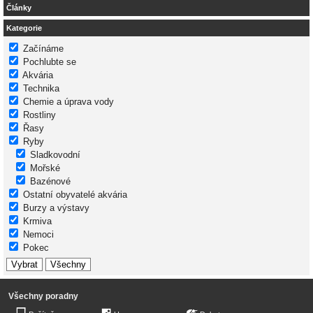
Články
Kategorie
Začínáme
Pochlubte se
Akvária
Technika
Chemie a úprava vody
Rostliny
Řasy
Ryby
Sladkovodní
Mořské
Bazénové
Ostatní obyvatelé akvária
Burzy a výstavy
Krmiva
Nemoci
Pokec
Všechny poradny