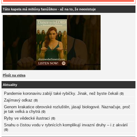
Táto kapela má milióny fanúšikov - až na to, že neexistuje
Přejít na videa
Aktuality
Pandemie koronaviru zabíjí také rybičky. Jinak, než byste čekali
(
0
)
Zajímavý odkaz
(
0
)
Genom krakatice obrovské rozluštěn, jásají biologové. Naznačuje, proč
je tak velká a chytrá
(
0
)
Ryby ve vědecké ilustraci
(
0
)
Snahu o čistou vodu v rybnících komplikují invazní druhy – i z akvárií
(
0
)