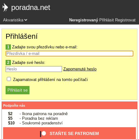
poradna.net
Neregistrovaný
Přihlásit
Registrovat
Přihlášení
1
Zadajte svou přezdívku nebo e-mail:
2
Zadajte své heslo:
Zapomenuté heslo
Zapamatovat přihlášení na tomto počítači
Podpořte nás
$2
- Ikona patrona na poradně
$5
- Poradna bez reklam
$10
- Soukromé poradenství
STAŇTE SE PATRONEM