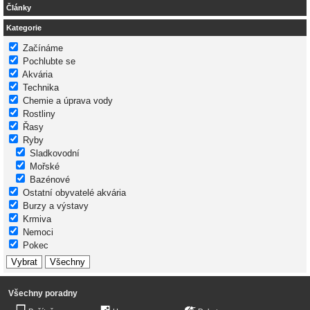
Články
Kategorie
Začínáme
Pochlubte se
Akvária
Technika
Chemie a úprava vody
Rostliny
Řasy
Ryby
Sladkovodní
Mořské
Bazénové
Ostatní obyvatelé akvária
Burzy a výstavy
Krmiva
Nemoci
Pokec
Všechny poradny