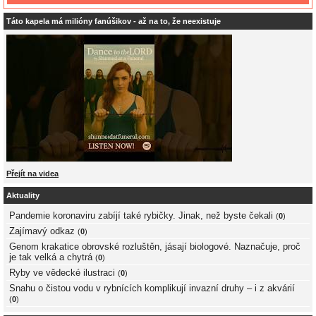
Táto kapela má milióny fanúšikov - až na to, že neexistuje
Přejít na videa
Aktuality
Pandemie koronaviru zabíjí také rybičky. Jinak, než byste čekali
(
0
)
Zajímavý odkaz
(
0
)
Genom krakatice obrovské rozluštěn, jásají biologové. Naznačuje, proč
je tak velká a chytrá
(
0
)
Ryby ve vědecké ilustraci
(
0
)
Snahu o čistou vodu v rybnících komplikují invazní druhy – i z akvárií
(
0
)