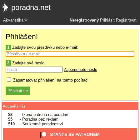
poradna.net
Neregistrovaný
Přihlásit
Registrovat
Přihlášení
1
Zadajte svou přezdívku nebo e-mail:
2
Zadajte své heslo:
Zapomenuté heslo
Zapamatovat přihlášení na tomto počítači
Podpořte nás
$2
- Ikona patrona na poradně
$5
- Poradna bez reklam
$10
- Soukromé poradenství
STAŇTE SE PATRONEM