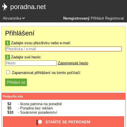
poradna.net
Neregistrovaný
Přihlásit
Registrovat
Přihlášení
1
Zadajte svou přezdívku nebo e-mail:
2
Zadajte své heslo:
Zapomenuté heslo
Zapamatovat přihlášení na tomto počítači
Podpořte nás
$2
- Ikona patrona na poradně
$5
- Poradna bez reklam
$10
- Soukromé poradenství
STAŇTE SE PATRONEM