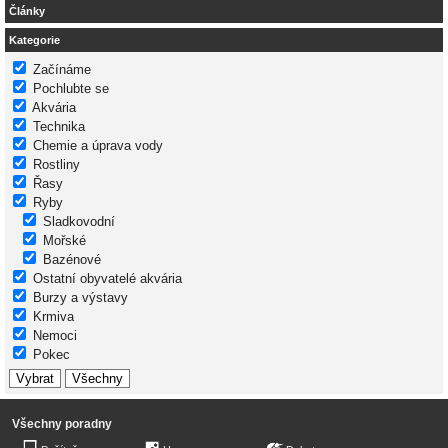
Články
Kategorie
Začínáme
Pochlubte se
Akvária
Technika
Chemie a úprava vody
Rostliny
Řasy
Ryby
Sladkovodní
Mořské
Bazénové
Ostatní obyvatelé akvária
Burzy a výstavy
Krmiva
Nemoci
Pokec
Všechny poradny