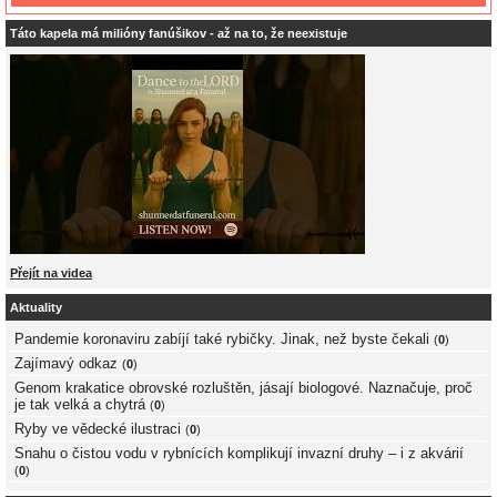
Táto kapela má milióny fanúšikov - až na to, že neexistuje
Přejít na videa
Aktuality
Pandemie koronaviru zabíjí také rybičky. Jinak, než byste čekali
(
0
)
Zajímavý odkaz
(
0
)
Genom krakatice obrovské rozluštěn, jásají biologové. Naznačuje, proč
je tak velká a chytrá
(
0
)
Ryby ve vědecké ilustraci
(
0
)
Snahu o čistou vodu v rybnících komplikují invazní druhy – i z akvárií
(
0
)