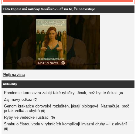
Táto kapela má milióny fanúšikov - až na to, že neexistuje
Přejít na videa
Aktuality
Pandemie koronaviru zabíjí také rybičky. Jinak, než byste čekali
(
0
)
Zajímavý odkaz
(
0
)
Genom krakatice obrovské rozluštěn, jásají biologové. Naznačuje, proč
je tak velká a chytrá
(
0
)
Ryby ve vědecké ilustraci
(
0
)
Snahu o čistou vodu v rybnících komplikují invazní druhy – i z akvárií
(
0
)