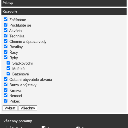
Články
Kategorie
Začínáme
Pochlubte se
Akvária
Technika
Chemie a úprava vody
Rostliny
Řasy
Ryby
Sladkovodní
Mořské
Bazénové
Ostatní obyvatelé akvária
Burzy a výstavy
Krmiva
Nemoci
Pokec
Všechny poradny