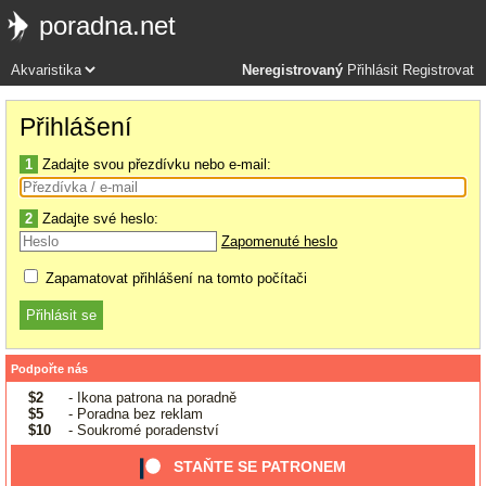
poradna.net
Neregistrovaný
Přihlásit
Registrovat
Přihlášení
1
Zadajte svou přezdívku nebo e-mail:
2
Zadajte své heslo:
Zapomenuté heslo
Zapamatovat přihlášení na tomto počítači
Podpořte nás
$2
- Ikona patrona na poradně
$5
- Poradna bez reklam
$10
- Soukromé poradenství
STAŇTE SE PATRONEM