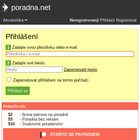
poradna.net
Neregistrovaný
Přihlásit
Registrovat
Přihlášení
1
Zadajte svou přezdívku nebo e-mail:
2
Zadajte své heslo:
Zapomenuté heslo
Zapamatovat přihlášení na tomto počítači
Podpořte nás
$2
- Ikona patrona na poradně
$5
- Poradna bez reklam
$10
- Soukromé poradenství
STAŇTE SE PATRONEM