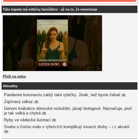
Táto kapela má milióny fanúšikov - až na to, že neexistuje
Přejít na videa
Aktuality
Pandemie koronaviru zabíjí také rybičky. Jinak, než byste čekali
(
0
)
Zajímavý odkaz
(
0
)
Genom krakatice obrovské rozluštěn, jásají biologové. Naznačuje, proč
je tak velká a chytrá
(
0
)
Ryby ve vědecké ilustraci
(
0
)
Snahu o čistou vodu v rybnících komplikují invazní druhy – i z akvárií
(
0
)