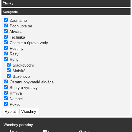
Články
Kategorie
Začínáme
Pochlubte se
Akvária
Technika
Chemie a úprava vody
Rostliny
Řasy
Ryby
Sladkovodní
Mořské
Bazénové
Ostatní obyvatelé akvária
Burzy a výstavy
Krmiva
Nemoci
Pokec
Všechny poradny