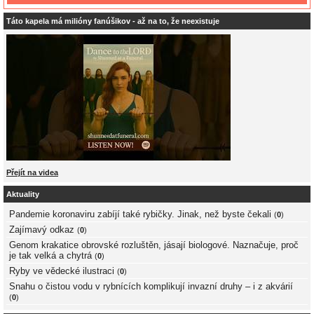
Táto kapela má milióny fanúšikov - až na to, že neexistuje
Přejít na videa
Aktuality
Pandemie koronaviru zabíjí také rybičky. Jinak, než byste čekali
(
0
)
Zajímavý odkaz
(
0
)
Genom krakatice obrovské rozluštěn, jásají biologové. Naznačuje, proč
je tak velká a chytrá
(
0
)
Ryby ve vědecké ilustraci
(
0
)
Snahu o čistou vodu v rybnících komplikují invazní druhy – i z akvárií
(
0
)