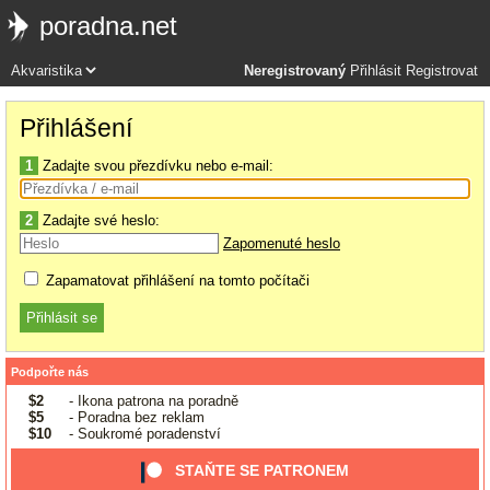
poradna.net
Neregistrovaný
Přihlásit
Registrovat
Přihlášení
1
Zadajte svou přezdívku nebo e-mail:
2
Zadajte své heslo:
Zapomenuté heslo
Zapamatovat přihlášení na tomto počítači
Podpořte nás
$2
- Ikona patrona na poradně
$5
- Poradna bez reklam
$10
- Soukromé poradenství
STAŇTE SE PATRONEM