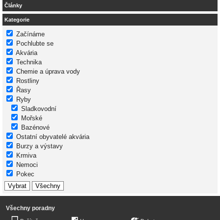
Články
Kategorie
Začínáme
Pochlubte se
Akvária
Technika
Chemie a úprava vody
Rostliny
Řasy
Ryby
Sladkovodní
Mořské
Bazénové
Ostatní obyvatelé akvária
Burzy a výstavy
Krmiva
Nemoci
Pokec
Všechny poradny