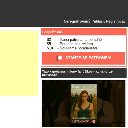
Neregistrovaný
Přihlásit
Registrovat
Podpořte nás
$2
- Ikona patrona na poradně
$5
- Poradna bez reklam
$10
- Soukromé poradenství
STAŇTE SE PATRONEM
Táto kapela má milióny fanúšikov - až na to, že
neexistuje