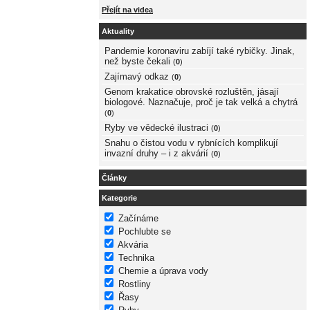
Přejít na videa
Aktuality
Pandemie koronaviru zabíjí také rybičky. Jinak,
než byste čekali
(
0
)
Zajímavý odkaz
(
0
)
Genom krakatice obrovské rozluštěn, jásají
biologové. Naznačuje, proč je tak velká a chytrá
(
0
)
Ryby ve vědecké ilustraci
(
0
)
Snahu o čistou vodu v rybnících komplikují
invazní druhy – i z akvárií
(
0
)
Články
Kategorie
Začínáme
Pochlubte se
Akvária
Technika
Chemie a úprava vody
Rostliny
Řasy