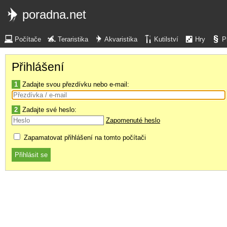
poradna.net
Počítače
Teraristika
Akvaristika
Kutilství
Hry
P
Přihlášení
1
Zadajte svou přezdívku nebo e-mail:
2
Zadajte své heslo:
Zapomenuté heslo
Zapamatovat přihlášení na tomto počítači