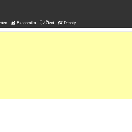
rávo
Ekonomika
Život
Debaty