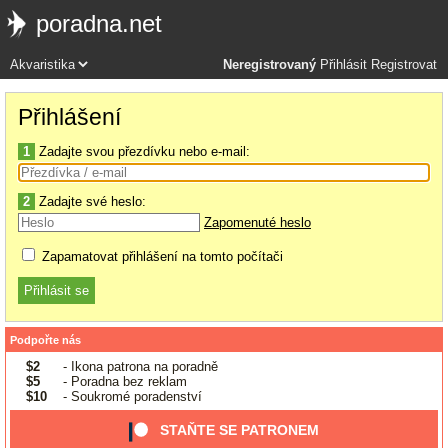
poradna.net
Neregistrovaný
Přihlásit
Registrovat
Přihlášení
1
Zadajte svou přezdívku nebo e-mail:
2
Zadajte své heslo:
Zapomenuté heslo
Zapamatovat přihlášení na tomto počítači
Podpořte nás
$2
- Ikona patrona na poradně
$5
- Poradna bez reklam
$10
- Soukromé poradenství
STAŇTE SE PATRONEM