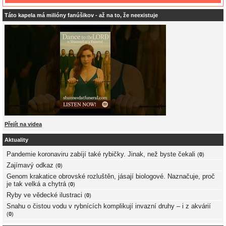
Táto kapela má milióny fanúšikov - až na to, že neexistuje
Přejít na videa
Aktuality
Pandemie koronaviru zabíjí také rybičky. Jinak, než byste čekali
(
0
)
Zajímavý odkaz
(
0
)
Genom krakatice obrovské rozluštěn, jásají biologové. Naznačuje, proč
je tak velká a chytrá
(
0
)
Ryby ve vědecké ilustraci
(
0
)
Snahu o čistou vodu v rybnících komplikují invazní druhy – i z akvárií
(
0
)