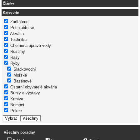
Články
Kategorie
Začínáme
Pochlubte se
Akvária
Technika
Chemie a úprava vody
Rostliny
Řasy
Ryby
Sladkovodní
Mořské
Bazénové
Ostatní obyvatelé akvária
Burzy a výstavy
Krmiva
Nemoci
Pokec
Všechny poradny