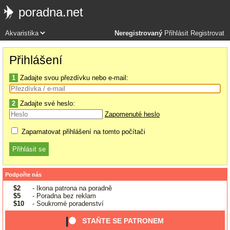
poradna.net
Neregistrovaný
Přihlásit
Registrovat
Přihlášení
1
Zadajte svou přezdívku nebo e-mail:
2
Zadajte své heslo:
Zapomenuté heslo
Zapamatovat přihlášení na tomto počítači
Podpořte nás
$2
- Ikona patrona na poradně
$5
- Poradna bez reklam
$10
- Soukromé poradenství
STAŇTE SE PATRONEM