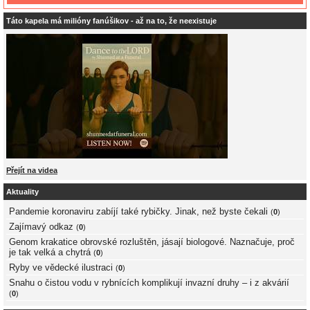
Táto kapela má milióny fanúšikov - až na to, že neexistuje
Přejít na videa
Aktuality
Pandemie koronaviru zabíjí také rybičky. Jinak, než byste čekali
(
0
)
Zajímavý odkaz
(
0
)
Genom krakatice obrovské rozluštěn, jásají biologové. Naznačuje, proč
je tak velká a chytrá
(
0
)
Ryby ve vědecké ilustraci
(
0
)
Snahu o čistou vodu v rybnících komplikují invazní druhy – i z akvárií
(
0
)