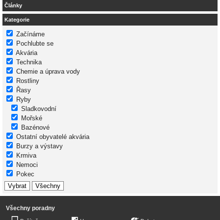
Články
Kategorie
Začínáme
Pochlubte se
Akvária
Technika
Chemie a úprava vody
Rostliny
Řasy
Ryby
Sladkovodní
Mořské
Bazénové
Ostatní obyvatelé akvária
Burzy a výstavy
Krmiva
Nemoci
Pokec
Všechny poradny