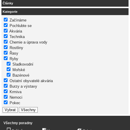
Články
Kategorie
Začínáme
Pochlubte se
Akvária
Technika
Chemie a úprava vody
Rostliny
Řasy
Ryby
Sladkovodní
Mořské
Bazénové
Ostatní obyvatelé akvária
Burzy a výstavy
Krmiva
Nemoci
Pokec
Všechny poradny