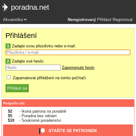
poradna.net
Neregistrovaný
Přihlásit
Registrovat
Přihlášení
1
Zadajte svou přezdívku nebo e-mail:
2
Zadajte své heslo:
Zapomenuté heslo
Zapamatovat přihlášení na tomto počítači
Podpořte nás
$2
- Ikona patrona na poradně
$5
- Poradna bez reklam
$10
- Soukromé poradenství
STAŇTE SE PATRONEM