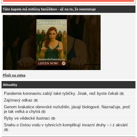
Táto kapela má milióny fanúšikov - až na to, že neexistuje
Přejít na videa
Aktuality
Pandemie koronaviru zabíjí také rybičky. Jinak, než byste čekali
(
0
)
Zajímavý odkaz
(
0
)
Genom krakatice obrovské rozluštěn, jásají biologové. Naznačuje, proč
je tak velká a chytrá
(
0
)
Ryby ve vědecké ilustraci
(
0
)
Snahu o čistou vodu v rybnících komplikují invazní druhy – i z akvárií
(
0
)