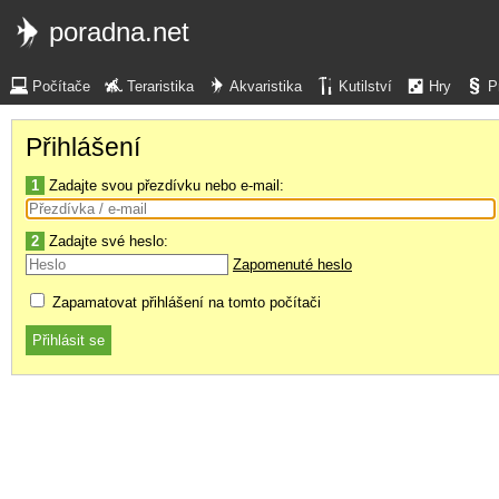
poradna.net
Počítače
Teraristika
Akvaristika
Kutilství
Hry
P
Přihlášení
1
Zadajte svou přezdívku nebo e-mail:
2
Zadajte své heslo:
Zapomenuté heslo
Zapamatovat přihlášení na tomto počítači