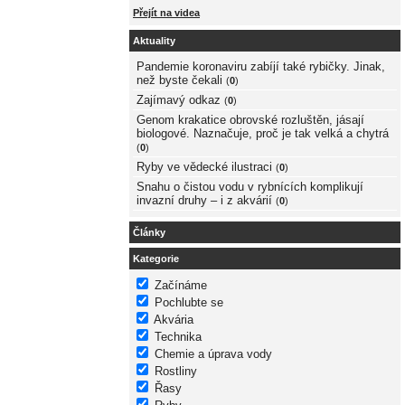
Přejít na videa
Aktuality
Pandemie koronaviru zabíjí také rybičky. Jinak,
než byste čekali
(
0
)
Zajímavý odkaz
(
0
)
Genom krakatice obrovské rozluštěn, jásají
biologové. Naznačuje, proč je tak velká a chytrá
(
0
)
Ryby ve vědecké ilustraci
(
0
)
Snahu o čistou vodu v rybnících komplikují
invazní druhy – i z akvárií
(
0
)
Články
Kategorie
Začínáme
Pochlubte se
Akvária
Technika
Chemie a úprava vody
Rostliny
Řasy