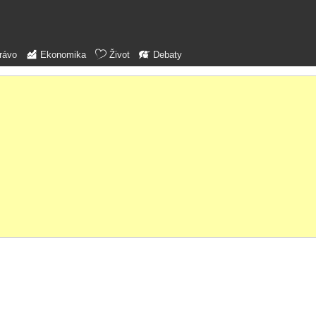
rávo
Ekonomika
Život
Debaty