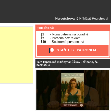
Neregistrovaný
Přihlásit
Registrovat
Podpořte nás
$2
- Ikona patrona na poradně
$5
- Poradna bez reklam
$10
- Soukromé poradenství
STAŇTE SE PATRONEM
Táto kapela má milióny fanúšikov - až na to, že
neexistuje