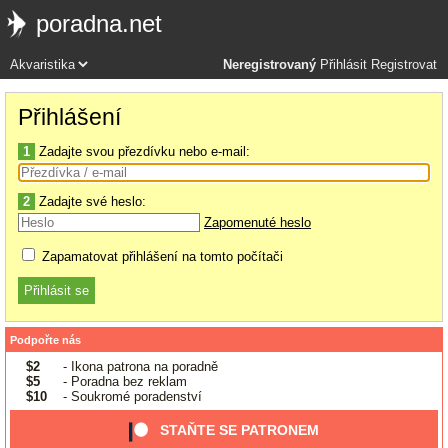
poradna.net
Neregistrovaný
Přihlásit
Registrovat
Přihlášení
1
Zadajte svou přezdívku nebo e-mail:
2
Zadajte své heslo:
Zapomenuté heslo
Zapamatovat přihlášení na tomto počítači
Podpořte nás
$2
- Ikona patrona na poradně
$5
- Poradna bez reklam
$10
- Soukromé poradenství
STAŇTE SE PATRONEM