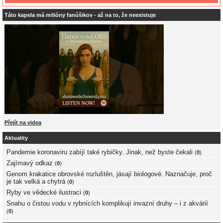
Táto kapela má milióny fanúšikov - až na to, že neexistuje
Přejít na videa
Aktuality
Pandemie koronaviru zabíjí také rybičky. Jinak, než byste čekali
(
0
)
Zajímavý odkaz
(
0
)
Genom krakatice obrovské rozluštěn, jásají biologové. Naznačuje, proč
je tak velká a chytrá
(
0
)
Ryby ve vědecké ilustraci
(
0
)
Snahu o čistou vodu v rybnících komplikují invazní druhy – i z akvárií
(
0
)