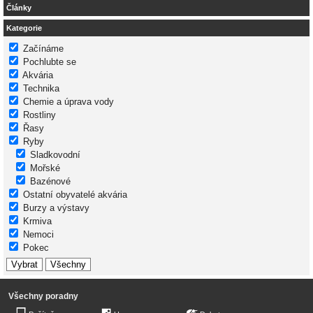
Články
Kategorie
Začínáme
Pochlubte se
Akvária
Technika
Chemie a úprava vody
Rostliny
Řasy
Ryby
Sladkovodní
Mořské
Bazénové
Ostatní obyvatelé akvária
Burzy a výstavy
Krmiva
Nemoci
Pokec
Všechny poradny