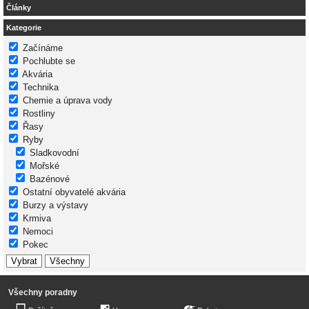
Články
Kategorie
Začínáme
Pochlubte se
Akvária
Technika
Chemie a úprava vody
Rostliny
Řasy
Ryby
Sladkovodní
Mořské
Bazénové
Ostatní obyvatelé akvária
Burzy a výstavy
Krmiva
Nemoci
Pokec
Všechny poradny