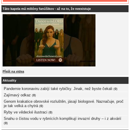
Táto kapela má milióny fanúšikov - až na to, že neexistuje
Přejít na videa
Aktuality
Pandemie koronaviru zabíjí také rybičky. Jinak, než byste čekali
(
0
)
Zajímavý odkaz
(
0
)
Genom krakatice obrovské rozluštěn, jásají biologové. Naznačuje, proč
je tak velká a chytrá
(
0
)
Ryby ve vědecké ilustraci
(
0
)
Snahu o čistou vodu v rybnících komplikují invazní druhy – i z akvárií
(
0
)