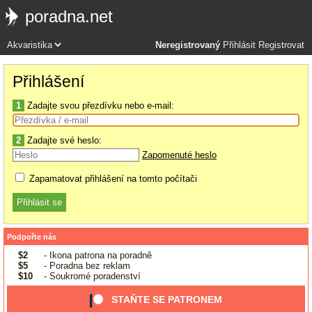
poradna.net
Neregistrovaný
Přihlásit
Registrovat
Přihlášení
1
Zadajte svou přezdívku nebo e-mail:
2
Zadajte své heslo:
Zapomenuté heslo
Zapamatovat přihlášení na tomto počítači
Podpořte nás
$2
- Ikona patrona na poradně
$5
- Poradna bez reklam
$10
- Soukromé poradenství
STAŇTE SE PATRONEM