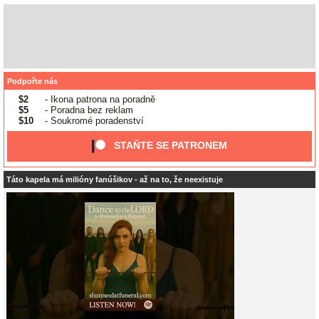
Podpořte nás
$2
- Ikona patrona na poradně
$5
- Poradna bez reklam
$10
- Soukromé poradenství
STAŇTE SE PATRONEM
Táto kapela má milióny fanúšikov - až na to, že neexistuje