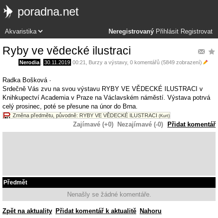
poradna.net
Neregistrovaný
Přihlásit
Registrovat
Ryby ve vědecké ilustraci
Nerodia
,
30.11.2019
00:21
,
Burzy a výstavy
, 0 komentářů (5849 zobrazení)
Radka Bošková ·
Srdečně Vás zvu na svou výstavu RYBY VE VĚDECKÉ ILUSTRACI v
Knihkupectví Academia v Praze na Václavském náměstí. Výstava potrvá
celý prosinec, poté se přesune na únor do Brna.
Změna předmětu, původně: RYBY VE VĚDECKÉ ILUSTRACI
(Kurt)
Zajímavé (+0)
Nezajímavé (-0)
Přidat komentář
Předmět
Nenašly se žádné komentáře.
Zpět na aktuality
Přidat komentář k aktualitě
Nahoru