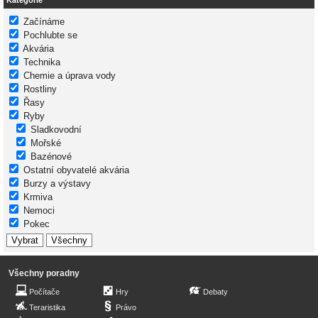
Kategorie
Začínáme
Pochlubte se
Akvária
Technika
Chemie a úprava vody
Rostliny
Řasy
Ryby
Sladkovodní
Mořské
Bazénové
Ostatní obyvatelé akvária
Burzy a výstavy
Krmiva
Nemoci
Pokec
Všechny poradny
Počítače
Hry
Debaty
Teraristika
Právo