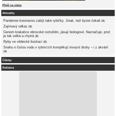
Přejít na videa
Aktuality
Pandemie koronaviru zabíjí také rybičky. Jinak, než byste čekali
(
0
)
Zajímavý odkaz
(
0
)
Genom krakatice obrovské rozluštěn, jásají biologové. Naznačuje, proč
je tak velká a chytrá
(
0
)
Ryby ve vědecké ilustraci
(
0
)
Snahu o čistou vodu v rybnících komplikují invazní druhy – i z akvárií
(
0
)
Články
Reklama