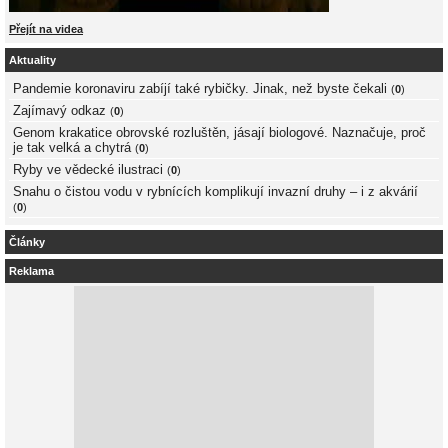
Přejít na videa
Aktuality
Pandemie koronaviru zabíjí také rybičky. Jinak, než byste čekali
(
0
)
Zajímavý odkaz
(
0
)
Genom krakatice obrovské rozluštěn, jásají biologové. Naznačuje, proč
je tak velká a chytrá
(
0
)
Ryby ve vědecké ilustraci
(
0
)
Snahu o čistou vodu v rybnících komplikují invazní druhy – i z akvárií
(
0
)
Články
Reklama