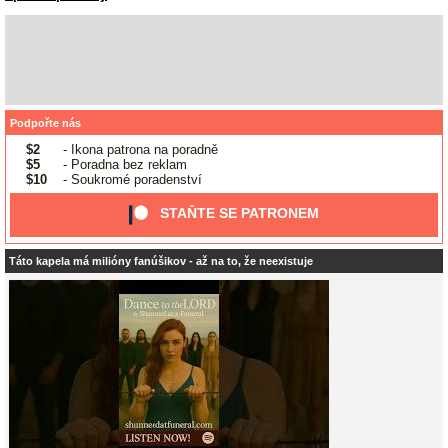
Podpořte nás
$2
- Ikona patrona na poradně
$5
- Poradna bez reklam
$10
- Soukromé poradenství
STAŇTE SE PATRONEM
Táto kapela má milióny fanúšikov - až na to, že neexistuje