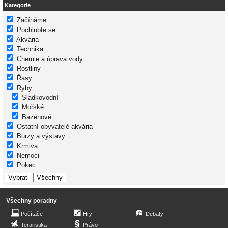
Kategorie
Začínáme
Pochlubte se
Akvária
Technika
Chemie a úprava vody
Rostliny
Řasy
Ryby
Sladkovodní
Mořské
Bazénové
Ostatní obyvatelé akvária
Burzy a výstavy
Krmiva
Nemoci
Pokec
Všechny poradny
Počítače
Hry
Debaty
Teraristika
Právo