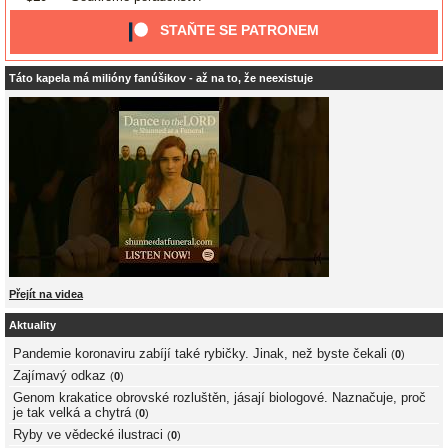
STAŇTE SE PATRONEM
Táto kapela má milióny fanúšikov - až na to, že neexistuje
Přejít na videa
Aktuality
Pandemie koronaviru zabíjí také rybičky. Jinak, než byste čekali
(
0
)
Zajímavý odkaz
(
0
)
Genom krakatice obrovské rozluštěn, jásají biologové. Naznačuje, proč
je tak velká a chytrá
(
0
)
Ryby ve vědecké ilustraci
(
0
)