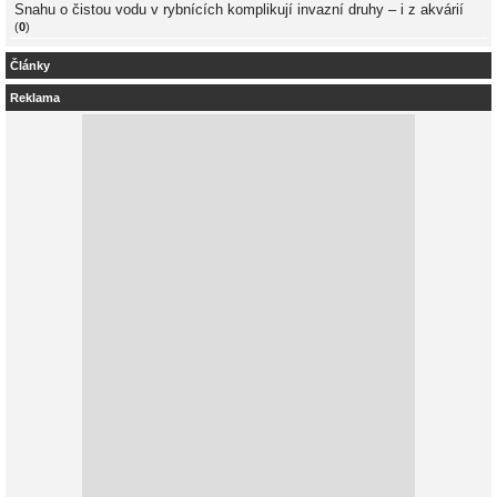
Snahu o čistou vodu v rybnících komplikují invazní druhy – i z akvárií
(
0
)
Články
Reklama