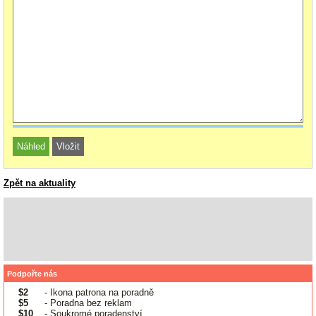
Zpět na aktuality
Podpořte nás
$2
- Ikona patrona na poradně
$5
- Poradna bez reklam
$10
- Soukromé poradenství