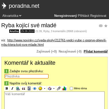
poradna.net
Neregistrovaný
Přihlásit
Registrovat
Ryba kojící své mladé
Arutha
,
29.09.2010
21:39
,
Ryby
, 3 komentáře (8968 zobrazení)
viz.
http://www.novinky.cz/veda-skoly/212761-vedci-vube c-poprve-objevili-
rybu-ktera-koji-sve-mlade.html
Zajímavé (+0)
Nezajímavé (-0)
Přidat komentář
Komentář k aktualite
1
Zadajte svou přezdívku:
2
Napište svůj komentář:
Mimo téma