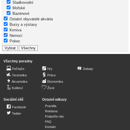
Sladkovodní
Mořské
Bazénové
Ostatní obyvatelé akvária
Burzy a výstavy
Krmiva
Nemoci
Pokec
Všechny poradny
Počítače
Hry
Debaty
Teraristika
Právo
Akvaristika
Ekonomika
Kutilství
Život
Sociální sítě
Ostatní odkazy
Pravidla
Facebook
Reklama
Twitter
Podpořte nás
FAQ
Kontakt