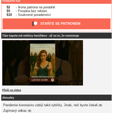
Podpořte nás
$2
- Ikona patrona na poradně
$5
- Poradna bez reklam
$10
- Soukromé poradenství
STAŇTE SE PATRONEM
Táto kapela má milióny fanúšikov - až na to, že neexistuje
Přejít na videa
Aktuality
Pandemie koronaviru zabíjí také rybičky. Jinak, než byste čekali
(
0
)
Zajímavý odkaz
(
0
)