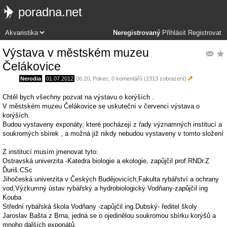
poradna.net
Neregistrovaný
Přihlásit
Registrovat
Výstava v městském muzeu
Čelákovice
Nerodia
,
01.07.2012
06:20
,
Pokec
, 0 komentářů (2313 zobrazení)
Chtěl bych všechny pozvat na výstavu o korýších .
V městském muzeu Čelákovice se uskuteční v červenci výstava o
korýších.
Budou vystaveny exponáty, které pocházejí z řady významných institucí a
soukromých sbírek , a možná již nikdy nebudou vystaveny v tomto složení
.
Z institucí musím jmenovat tyto:
Ostravská univerzita -Katedra biologie a ekologie, zapůjčil prof.RNDr.Z
Ďuriš.CSc
Jihočeská univerzita v Českých Budějovicích,Fakulta rybářství a ochrany
vod,Výzkumný ústav rybářský a hydrobiologický Vodňany-zapůjčil ing
Kouba
Střední rybářská škola Vodňany -zapůjčil ing.Dubský- ředitel školy
Jaroslav Bašta z Brna, jedná se o ojedinělou soukromou sbírku korýšů a
mnoho dalších exponátů.