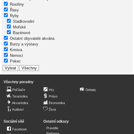
Rostliny
Řasy
Ryby
Sladkovodní
Mořské
Bazénové
Ostatní obyvatelé akvária
Burzy a výstavy
Krmiva
Nemoci
Pokec
Všechny poradny
Počítače
Hry
Debaty
Teraristika
Právo
Akvaristika
Ekonomika
Kutilství
Život
Sociální sítě
Ostatní odkazy
Pravidla
Facebook
Reklama