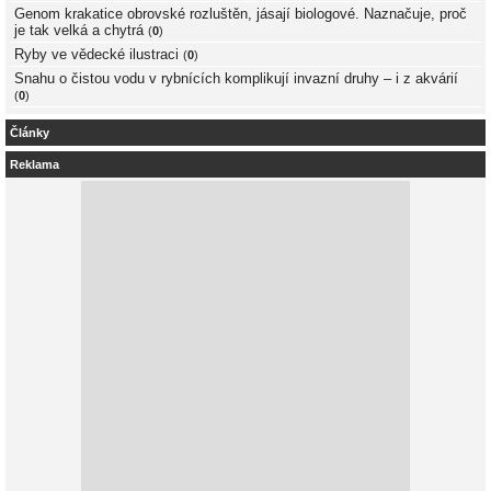
Genom krakatice obrovské rozluštěn, jásají biologové. Naznačuje, proč
je tak velká a chytrá
(
0
)
Ryby ve vědecké ilustraci
(
0
)
Snahu o čistou vodu v rybnících komplikují invazní druhy – i z akvárií
(
0
)
Články
Reklama