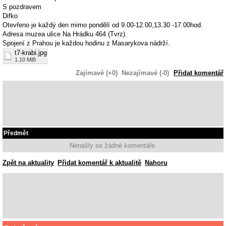
S pozdravem
Difko
Otevřeno je každý den mimo pondělí od 9.00-12.00,13.30 -17.00hod.
Adresa muzea ulice Na Hrádku 464 (Tvrz).
Spojení z Prahou je každou hodinu z Masarykova nádrží.
t7-krabi.jpg
1.10 MiB
Zajímavé (+0)
Nezajímavé (-0)
Přidat komentář
Předmět
Nenašly se žádné komentáře.
Zpět na aktuality
Přidat komentář k aktualitě
Nahoru