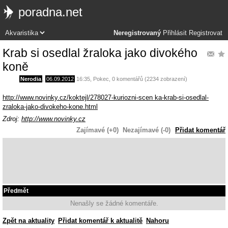
poradna.net
Neregistrovaný
Přihlásit
Registrovat
Krab si osedlal žraloka jako divokého
koně
Nerodia
,
06.09.2012
16:35
,
Pokec
, 0 komentářů (2234 zobrazení)
http://www.novinky.cz/koktejl/278027-kuriozni-scen ka-krab-si-osedlal-
zraloka-jako-divokeho-kone.html
Zdroj:
http://www.novinky.cz
Zajímavé (+0)
Nezajímavé (-0)
Přidat komentář
Předmět
Nenašly se žádné komentáře.
Zpět na aktuality
Přidat komentář k aktualitě
Nahoru