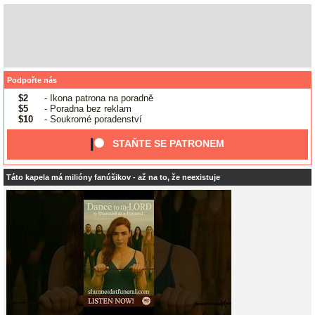
Podpořte nás
$2
- Ikona patrona na poradně
$5
- Poradna bez reklam
$10
- Soukromé poradenství
STAŇTE SE PATRONEM
Táto kapela má milióny fanúšikov - až na to, že neexistuje