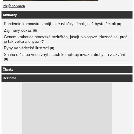
Přejít na videa
Aktuality
Pandemie koronaviru zabíjí také rybičky. Jinak, než byste čekali
(
0
)
Zajímavý odkaz
(
0
)
Genom krakatice obrovské rozluštěn, jásají biologové. Naznačuje, proč
je tak velká a chytrá
(
0
)
Ryby ve vědecké ilustraci
(
0
)
Snahu o čistou vodu v rybnících komplikují invazní druhy – i z akvárií
(
0
)
Články
Reklama