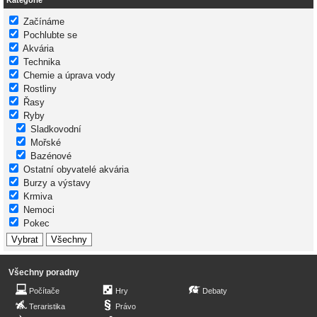
Kategorie
Začínáme
Pochlubte se
Akvária
Technika
Chemie a úprava vody
Rostliny
Řasy
Ryby
Sladkovodní
Mořské
Bazénové
Ostatní obyvatelé akvária
Burzy a výstavy
Krmiva
Nemoci
Pokec
Všechny poradny
Počítače
Hry
Debaty
Teraristika
Právo