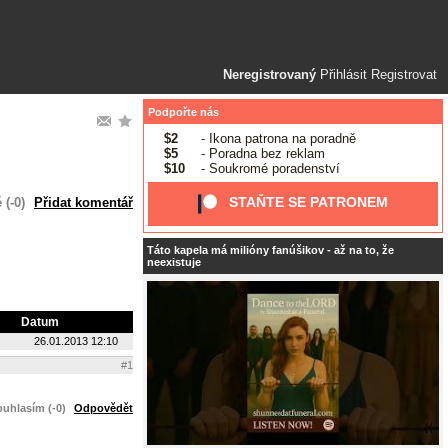
Neregistrovaný
Přihlásit
Registrovat
Podpořte nás
$2
- Ikona patrona na poradně
$5
- Poradna bez reklam
$10
- Soukromé poradenství
STAŇTE SE PATRONEM
(-0)
Přidat komentář
Táto kapela má milióny fanúšikov - až na to, že
neexistuje
Datum
26.01.2013 12:10
#1
uhlasím (-0)
Odpovědět