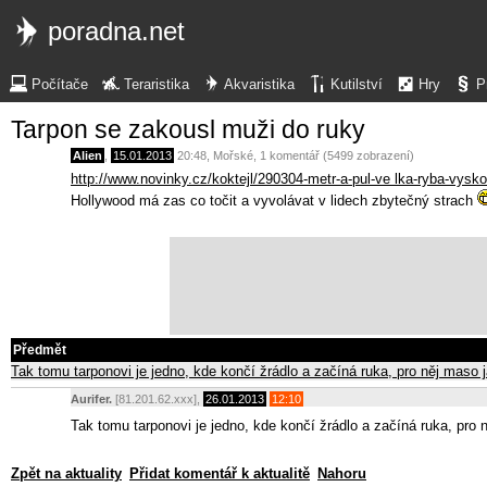
poradna.net
Počítače
Teraristika
Akvaristika
Kutilství
Hry
P
Tarpon se zakousl muži do ruky
Alien
,
15.01.2013
20:48
,
Mořské
, 1 komentář (5499 zobrazení)
http://www.novinky.cz/koktejl/290304-metr-a-pul-ve lka-ryba-vysko
Hollywood má zas co točit a vyvolávat v lidech zbytečný strach
Předmět
Tak tomu tarponovi je jedno, kde končí žrádlo a začíná ruka, pro něj maso
Aurifer.
[81.201.62.xxx],
26.01.2013
12:10
Tak tomu tarponovi je jedno, kde končí žrádlo a začíná ruka, pr
Zpět na aktuality
Přidat komentář k aktualitě
Nahoru