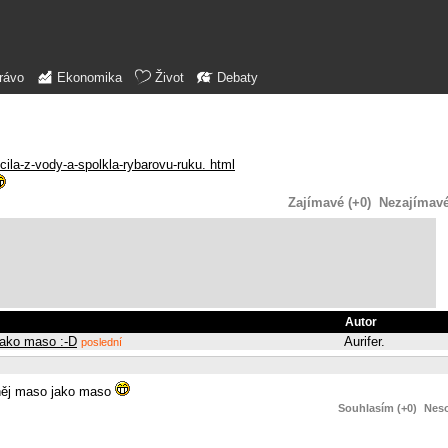
rávo
Ekonomika
Život
Debaty
cila-z-vody-a-spolkla-rybarovu-ruku. html
Zajímavé (+0)
Nezajímavé 
Autor
 jako maso :-D
Aurifer.
poslední
o něj maso jako maso
Souhlasím (+0)
Neso