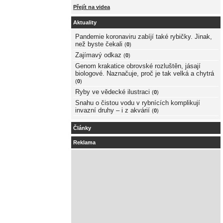
Přejít na videa
Aktuality
Pandemie koronaviru zabíjí také rybičky. Jinak,
než byste čekali
(
0
)
Zajímavý odkaz
(
0
)
Genom krakatice obrovské rozluštěn, jásají
biologové. Naznačuje, proč je tak velká a chytrá
(
0
)
Ryby ve vědecké ilustraci
(
0
)
Snahu o čistou vodu v rybnících komplikují
invazní druhy – i z akvárií
(
0
)
Články
Reklama