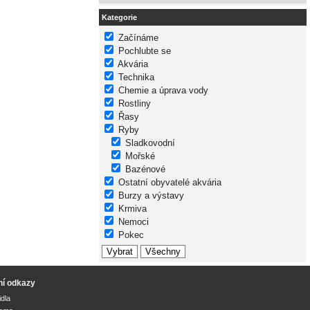
Kategorie
Začínáme
Pochlubte se
Akvária
Technika
Chemie a úprava vody
Rostliny
Řasy
Ryby
Sladkovodní
Mořské
Bazénové
Ostatní obyvatelé akvária
Burzy a výstavy
Krmiva
Nemoci
Pokec
ní odkazy
idla