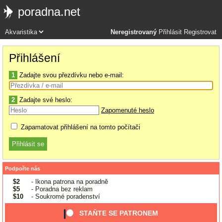
poradna.net
Neregistrovaný
Přihlásit
Registrovat
Přihlášení
1
Zadajte svou přezdívku nebo e-mail:
2
Zadajte své heslo:
Zapomenuté heslo
Zapamatovat přihlášení na tomto počítači
Podpořte nás
$2
- Ikona patrona na poradně
$5
- Poradna bez reklam
$10
- Soukromé poradenství
STAŇTE SE PATRONEM