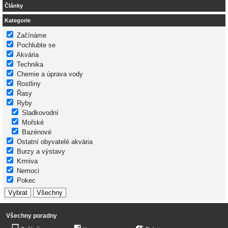
Články
Kategorie
Začínáme
Pochlubte se
Akvária
Technika
Chemie a úprava vody
Rostliny
Řasy
Ryby
Sladkovodní
Mořské
Bazénové
Ostatní obyvatelé akvária
Burzy a výstavy
Krmiva
Nemoci
Pokec
Všechny poradny