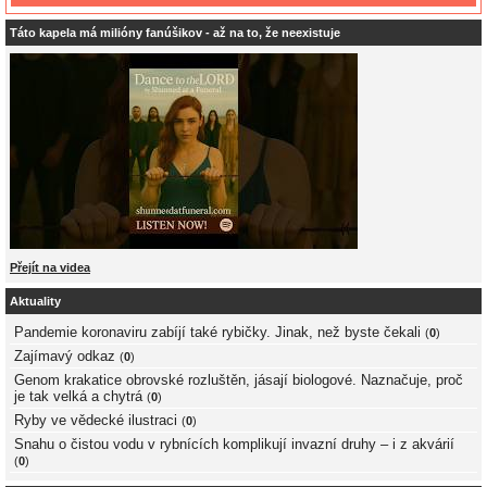
Táto kapela má milióny fanúšikov - až na to, že neexistuje
Přejít na videa
Aktuality
Pandemie koronaviru zabíjí také rybičky. Jinak, než byste čekali
(
0
)
Zajímavý odkaz
(
0
)
Genom krakatice obrovské rozluštěn, jásají biologové. Naznačuje, proč
je tak velká a chytrá
(
0
)
Ryby ve vědecké ilustraci
(
0
)
Snahu o čistou vodu v rybnících komplikují invazní druhy – i z akvárií
(
0
)