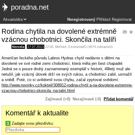
poradna.net
Neregistrovaný
Přihlásit
Registrovat
Rodina chytila na dovolené extrémně
vzácnou chobotnici. Skončila na talíři
Nerodia
,
27.07.2013
22:05
,
Mořské
, 0 komentářů (4574 zobrazení)
Američan řeckého původu Labros Hydras chytil nedávno s dětmi na
dovolené ve své rodné zemi chobotnici, která měla jen šest chapadel.
Jedná se o pouze druhý zaznamenaný exemplář v historii, 49letý muž ale
netušil, jak vzácný úlovek drží ve svých rukou, a chobotnici zabil, usmažil
a snědl. Poté, co si uvědomil svou chybu, začal zpytovat svědomí.
http://www.novinky.cz/koktejl/308912-rodina-chytil a-na-dovolene-extremne-
vzacnou-chobotnici-skoncila -na-taliri.html
Zajímavé (+0)
Nezajímavé (-0)
Přidat komentář
Komentář k aktualite
1
Zadajte svou přezdívku: