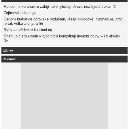
Pandemie koronaviru zabíjí také rybičky. Jinak, než byste čekali
(
0
)
Zajímavý odkaz
(
0
)
Genom krakatice obrovské rozluštěn, jásají biologové. Naznačuje, proč
je tak velká a chytrá
(
0
)
Ryby ve vědecké ilustraci
(
0
)
Snahu o čistou vodu v rybnících komplikují invazní druhy – i z akvárií
(
0
)
Články
Reklama