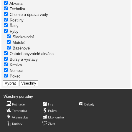
Akvária
Technika
Chemie a úprava vody
Rostliny
Řasy
Ryby
Sladkovodní
Mořské
Bazénové
Ostatní obyvatelé akvária
Burzy a výstavy
Krmiva
Nemoci
Pokec
Všechny poradny
Počítače
Hry
Debaty
Teraristika
Právo
Akvaristika
Ekonomika
Kutilství
Život