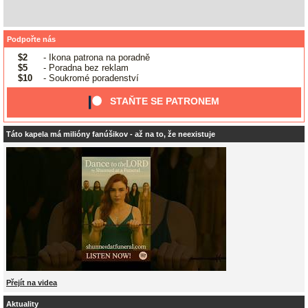
Podpořte nás
$2
- Ikona patrona na poradně
$5
- Poradna bez reklam
$10
- Soukromé poradenství
STAŇTE SE PATRONEM
Táto kapela má milióny fanúšikov - až na to, že neexistuje
Přejít na videa
Aktuality