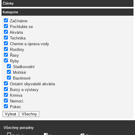
Články
Kategorie
Začínáme
Pochlubte se
Akvária
Technika
Chemie a úprava vody
Rostliny
Řasy
Ryby
Sladkovodní
Mořské
Bazénové
Ostatní obyvatelé akvária
Burzy a výstavy
Krmiva
Nemoci
Pokec
Všechny poradny