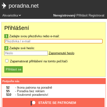
poradna.net
Neregistrovaný
Přihlásit
Registrovat
Přihlášení
1
Zadajte svou přezdívku nebo e-mail:
2
Zadajte své heslo:
Zapomenuté heslo
Zapamatovat přihlášení na tomto počítači
Podpořte nás
$2
- Ikona patrona na poradně
$5
- Poradna bez reklam
$10
- Soukromé poradenství
STAŇTE SE PATRONEM