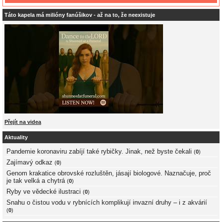
Táto kapela má milióny fanúšikov - až na to, že neexistuje
Přejít na videa
Aktuality
Pandemie koronaviru zabíjí také rybičky. Jinak, než byste čekali
(
0
)
Zajímavý odkaz
(
0
)
Genom krakatice obrovské rozluštěn, jásají biologové. Naznačuje, proč
je tak velká a chytrá
(
0
)
Ryby ve vědecké ilustraci
(
0
)
Snahu o čistou vodu v rybnících komplikují invazní druhy – i z akvárií
(
0
)