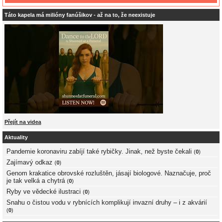
Táto kapela má milióny fanúšikov - až na to, že neexistuje
Přejít na videa
Aktuality
Pandemie koronaviru zabíjí také rybičky. Jinak, než byste čekali
(
0
)
Zajímavý odkaz
(
0
)
Genom krakatice obrovské rozluštěn, jásají biologové. Naznačuje, proč
je tak velká a chytrá
(
0
)
Ryby ve vědecké ilustraci
(
0
)
Snahu o čistou vodu v rybnících komplikují invazní druhy – i z akvárií
(
0
)