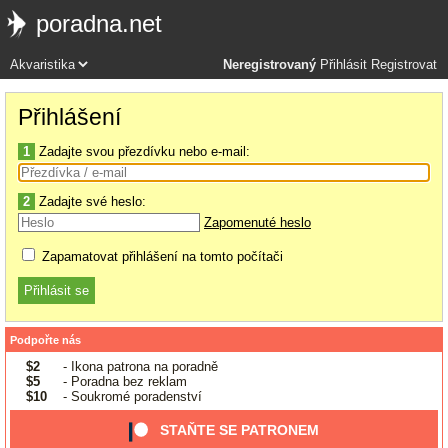
poradna.net
Neregistrovaný
Přihlásit
Registrovat
Přihlášení
1
Zadajte svou přezdívku nebo e-mail:
2
Zadajte své heslo:
Zapomenuté heslo
Zapamatovat přihlášení na tomto počítači
Podpořte nás
$2
- Ikona patrona na poradně
$5
- Poradna bez reklam
$10
- Soukromé poradenství
STAŇTE SE PATRONEM