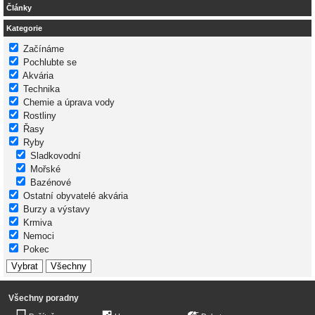
Články
Kategorie
Začínáme
Pochlubte se
Akvária
Technika
Chemie a úprava vody
Rostliny
Řasy
Ryby
Sladkovodní
Mořské
Bazénové
Ostatní obyvatelé akvária
Burzy a výstavy
Krmiva
Nemoci
Pokec
Všechny poradny