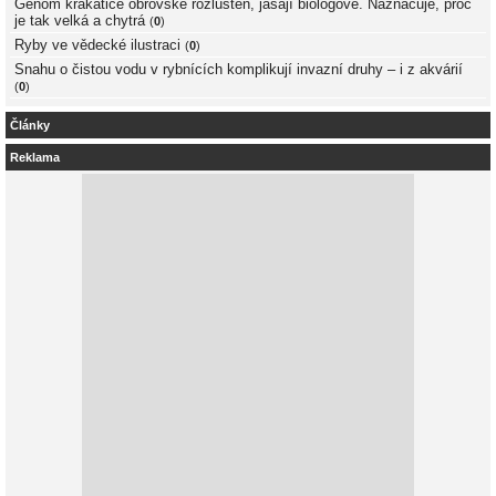
Genom krakatice obrovské rozluštěn, jásají biologové. Naznačuje, proč
je tak velká a chytrá
(
0
)
Ryby ve vědecké ilustraci
(
0
)
Snahu o čistou vodu v rybnících komplikují invazní druhy – i z akvárií
(
0
)
Články
Reklama