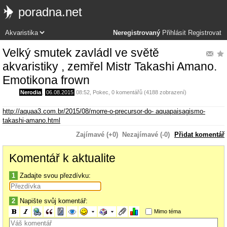
poradna.net
Neregistrovaný
Přihlásit
Registrovat
Velký smutek zavládl ve světě
akvaristiky , zemřel Mistr Takashi Amano.
Emotikona frown
Nerodia
,
06.08.2015
08:52
,
Pokec
, 0 komentářů (4188 zobrazení)
http://aquaa3.com.br/2015/08/morre-o-precursor-do- aquapaisagismo-
takashi-amano.html
Zajímavé (+0)
Nezajímavé (-0)
Přidat komentář
Komentář k aktualite
1
Zadajte svou přezdívku:
2
Napište svůj komentář:
Mimo téma