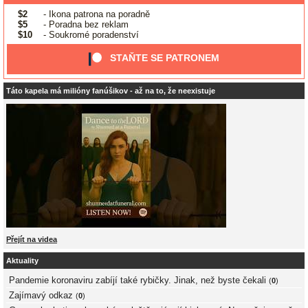
$2
- Ikona patrona na poradně
$5
- Poradna bez reklam
$10
- Soukromé poradenství
STAŇTE SE PATRONEM
Táto kapela má milióny fanúšikov - až na to, že neexistuje
Přejít na videa
Aktuality
Pandemie koronaviru zabíjí také rybičky. Jinak, než byste čekali
(
0
)
Zajímavý odkaz
(
0
)