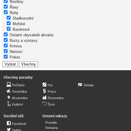
Rostliny
Řasy
Ryby
Sladkovodní
Mořské
Bazénové
Ostatní obyvatelé akvária
Burzy a výstavy
Krmiva
Nemoci
Pokec
Všechny poradny
Počítače
Hry
Debaty
Teraristika
Právo
Akvaristika
Ekonomika
Kutilství
Život
Sociální sítě
Ostatní odkazy
Pravidla
Facebook
Reklama
Twitter