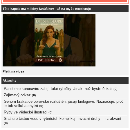
Táto kapela má milióny fanúšikov - až na to, že neexistuje
Přejít na videa
Aktuality
Pandemie koronaviru zabíjí také rybičky. Jinak, než byste čekali
(
0
)
Zajímavý odkaz
(
0
)
Genom krakatice obrovské rozluštěn, jásají biologové. Naznačuje, proč
je tak velká a chytrá
(
0
)
Ryby ve vědecké ilustraci
(
0
)
Snahu o čistou vodu v rybnících komplikují invazní druhy – i z akvárií
(
0
)