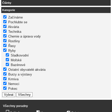
Články
Kategorie
Začínáme
Pochlubte se
Akvária
Technika
Chemie a úprava vody
Rostliny
Řasy
Ryby
Sladkovodní
Mořské
Bazénové
Ostatní obyvatelé akvária
Burzy a výstavy
Krmiva
Nemoci
Pokec
Všechny poradny