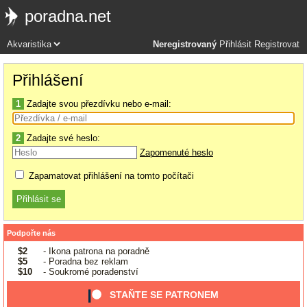
poradna.net
Neregistrovaný
Přihlásit
Registrovat
Přihlášení
1
Zadajte svou přezdívku nebo e-mail:
2
Zadajte své heslo:
Zapomenuté heslo
Zapamatovat přihlášení na tomto počítači
Podpořte nás
$2
- Ikona patrona na poradně
$5
- Poradna bez reklam
$10
- Soukromé poradenství
STAŇTE SE PATRONEM