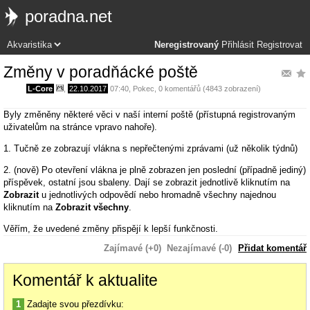
poradna.net
Neregistrovaný
Přihlásit
Registrovat
Změny v poradňácké poště
L-Core
,
22.10.2017
07:40
,
Pokec
, 0 komentářů (4843 zobrazení)
Byly změněny některé věci v naší interní poště (přístupná registrovaným
uživatelům na stránce vpravo nahoře).
1. Tučně ze zobrazují vlákna s nepřečtenými zprávami (už několik týdnů)
2. (nově) Po otevření vlákna je plně zobrazen jen poslední (případně jediný)
příspěvek, ostatní jsou sbaleny. Dají se zobrazit jednotlivě kliknutím na
Zobrazit
u jednotlivých odpovědí nebo hromadně všechny najednou
kliknutím na
Zobrazit všechny
.
Věřím, že uvedené změny přispějí k lepší funkčnosti.
Zajímavé (+0)
Nezajímavé (-0)
Přidat komentář
Komentář k aktualite
1
Zadajte svou přezdívku: