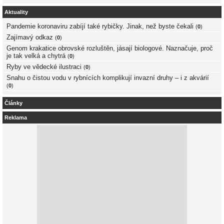
Aktuality
Pandemie koronaviru zabíjí také rybičky. Jinak, než byste čekali
(
0
)
Zajímavý odkaz
(
0
)
Genom krakatice obrovské rozluštěn, jásají biologové. Naznačuje, proč
je tak velká a chytrá
(
0
)
Ryby ve vědecké ilustraci
(
0
)
Snahu o čistou vodu v rybnících komplikují invazní druhy – i z akvárií
(
0
)
Články
Reklama