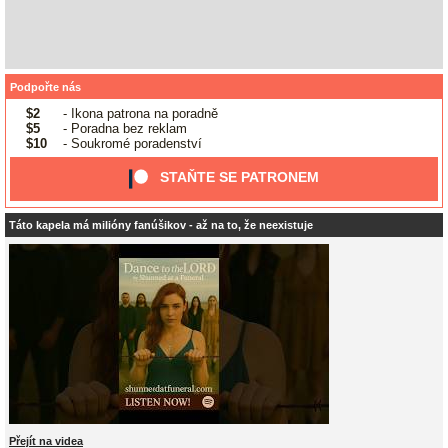
Podpořte nás
$2
- Ikona patrona na poradně
$5
- Poradna bez reklam
$10
- Soukromé poradenství
STAŇTE SE PATRONEM
Táto kapela má milióny fanúšikov - až na to, že neexistuje
Přejít na videa