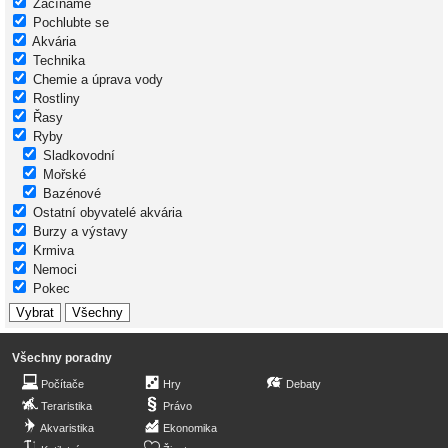
Začínáme
Pochlubte se
Akvária
Technika
Chemie a úprava vody
Rostliny
Řasy
Ryby
Sladkovodní
Mořské
Bazénové
Ostatní obyvatelé akvária
Burzy a výstavy
Krmiva
Nemoci
Pokec
Všechny poradny
Počítače
Hry
Debaty
Teraristika
Právo
Akvaristika
Ekonomika