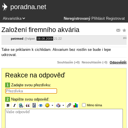
poradna.net
Neregistrovaný
Přihlásit
Registrovat
Založení firemního akvária
#4
petrmed
@
viper
,
08.08.2009
21:22
Take se priklanim k cichlidam. Akvarium bez rostlin se bude i lepe
udrzovat.
Souhlasím (+0)
Nesouhlasím (-0)
Odpovědět
Reakce na odpověď
1
Zadajte svou přezdívku:
2
Napište svou odpověď:
Mimo téma