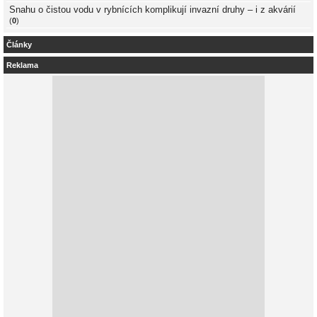
Snahu o čistou vodu v rybnících komplikují invazní druhy – i z akvárií
(
0
)
Články
Reklama