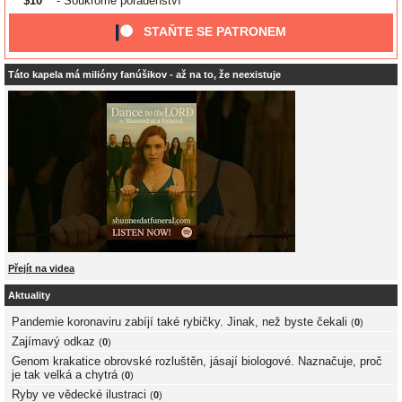
$10
- Soukromé poradenství
STAŇTE SE PATRONEM
Táto kapela má milióny fanúšikov - až na to, že neexistuje
Přejít na videa
Aktuality
Pandemie koronaviru zabíjí také rybičky. Jinak, než byste čekali
(
0
)
Zajímavý odkaz
(
0
)
Genom krakatice obrovské rozluštěn, jásají biologové. Naznačuje, proč
je tak velká a chytrá
(
0
)
Ryby ve vědecké ilustraci
(
0
)