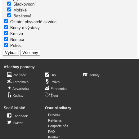
Sladkovodní
Mořské
Bazénové
Ostatní obyvatelé akvária
Burzy a výstavy
Krmiva
Nemoci
Pokec
Všechny poradny
Počítače
Hry
Debaty
Teraristika
Právo
Akvaristika
Ekonomika
Kutilství
Život
Sociální sítě
Ostatní odkazy
Pravidla
Facebook
Reklama
Twitter
Podpořte nás
FAQ
Kontakt