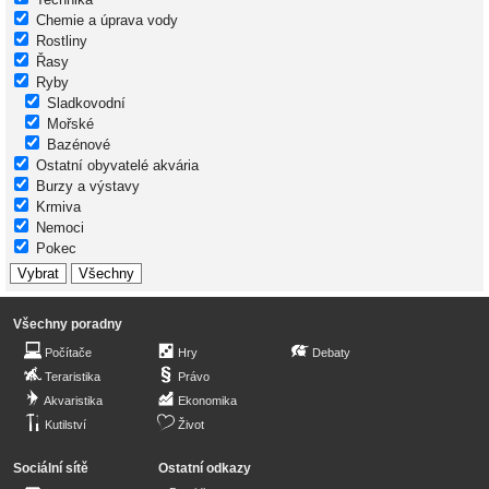
Chemie a úprava vody
Rostliny
Řasy
Ryby
Sladkovodní
Mořské
Bazénové
Ostatní obyvatelé akvária
Burzy a výstavy
Krmiva
Nemoci
Pokec
Všechny poradny
Počítače
Hry
Debaty
Teraristika
Právo
Akvaristika
Ekonomika
Kutilství
Život
Sociální sítě
Ostatní odkazy