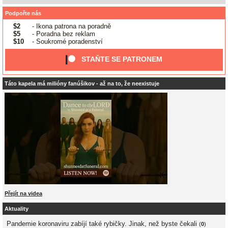
Podpořte nás
$2
- Ikona patrona na poradně
$5
- Poradna bez reklam
$10
- Soukromé poradenství
STAŇTE SE PATRONEM
Táto kapela má milióny fanúšikov - až na to, že neexistuje
Přejít na videa
Aktuality
Pandemie koronaviru zabíjí také rybičky. Jinak, než byste čekali
(
0
)