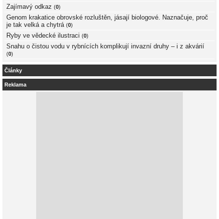
Zajímavý odkaz
(
0
)
Genom krakatice obrovské rozluštěn, jásají biologové. Naznačuje, proč
je tak velká a chytrá
(
0
)
Ryby ve vědecké ilustraci
(
0
)
Snahu o čistou vodu v rybnících komplikují invazní druhy – i z akvárií
(
0
)
Články
Reklama