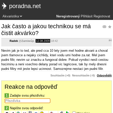
poradna.net
Neregistrovaný
Přihlásit
Registrovat
Jak často a jakou technikou se má
čistit akvárko?
#4
Radek
@
Zarniwúp
,
12.08.2009
18:42
Nevim jak je to ted, ale pred cca 10 lety jsem mel hodne akvarii a choval
jsem tlamovce a nejaky cichlidy, kteri vodu umi hodne za.rat. Mel jsem
pudni filtr, nevim uz znacku a fungoval dobre. Pokud vyrobci nesli cestou
hociminu a neni vsechno delany porad vic lagricove, tak by mely dnesni
pudni filtry mit jeste lepsi ucinnost. Samozrejme nestaci jen pudni filtr.
Souhlasím (+0)
Nesouhlasím (-0)
Odpovědět
Reakce na odpověď
1
Zadajte svou přezdívku:
2
Napište svou odpověď: