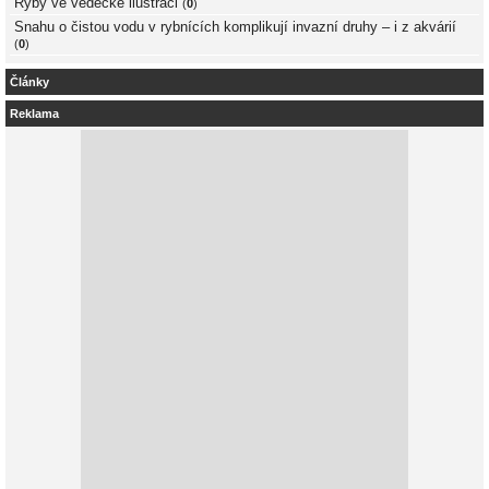
Ryby ve vědecké ilustraci
(
0
)
Snahu o čistou vodu v rybnících komplikují invazní druhy – i z akvárií
(
0
)
Články
Reklama