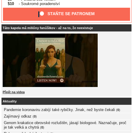
$10
- Soukromé poradenství
STAŇTE SE PATRONEM
Táto kapela má milióny fanúšikov - až na to, že neexistuje
Přejít na videa
Aktuality
Pandemie koronaviru zabíjí také rybičky. Jinak, než byste čekali
(
0
)
Zajímavý odkaz
(
0
)
Genom krakatice obrovské rozluštěn, jásají biologové. Naznačuje, proč
je tak velká a chytrá
(
0
)