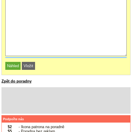
Zpět do poradny
Podpořte nás
$2
- Ikona patrona na poradně
$5
- Poradna bez reklam