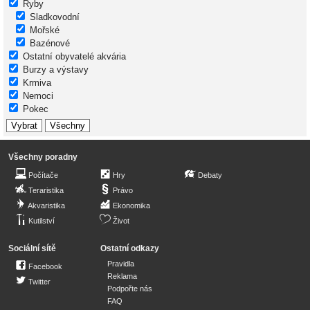
Ryby
Sladkovodní
Mořské
Bazénové
Ostatní obyvatelé akvária
Burzy a výstavy
Krmiva
Nemoci
Pokec
Všechny poradny
Počítače
Hry
Debaty
Teraristika
Právo
Akvaristika
Ekonomika
Kutilství
Život
Sociální sítě
Ostatní odkazy
Pravidla
Facebook
Reklama
Twitter
Podpořte nás
FAQ