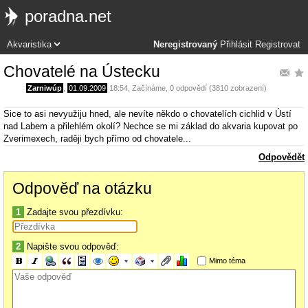
poradna.net
Neregistrovaný
Přihlásit
Registrovat
Chovatelé na Ústecku
Zarniwúp
,
01.09.2009
18:54
,
Začínáme
, 0 odpovědí (3810 zobrazení)
Sice to asi nevyužiju hned, ale nevíte někdo o chovatelích cichlid v Ústí
nad Labem a přilehlém okolí? Nechce se mi základ do akvaria kupovat po
Zverimexech, raději bych přímo od chovatele...
Odpovědět
Odpověď na otázku
1
Zadajte svou přezdívku:
2
Napište svou odpověď:
Mimo téma