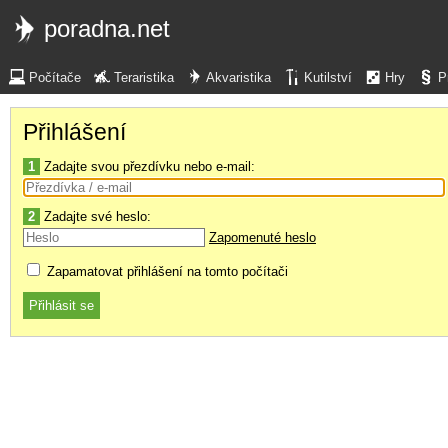
poradna.net
Počítače
Teraristika
Akvaristika
Kutilství
Hry
P
Přihlášení
1
Zadajte svou přezdívku nebo e-mail:
2
Zadajte své heslo:
Zapomenuté heslo
Zapamatovat přihlášení na tomto počítači