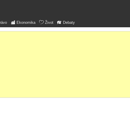
rávo
Ekonomika
Život
Debaty