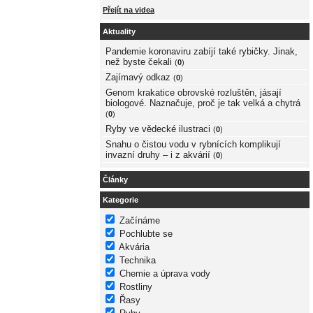
Přejít na videa
Aktuality
Pandemie koronaviru zabíjí také rybičky. Jinak,
než byste čekali
(
0
)
Zajímavý odkaz
(
0
)
Genom krakatice obrovské rozluštěn, jásají
biologové. Naznačuje, proč je tak velká a chytrá
(
0
)
Ryby ve vědecké ilustraci
(
0
)
Snahu o čistou vodu v rybnících komplikují
invazní druhy – i z akvárií
(
0
)
Články
Kategorie
Začínáme
Pochlubte se
Akvária
Technika
Chemie a úprava vody
Rostliny
Řasy