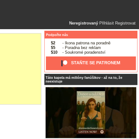
Neregistrovaný
Přihlásit
Registrovat
Podpořte nás
$2
- Ikona patrona na poradně
$5
- Poradna bez reklam
$10
- Soukromé poradenství
STAŇTE SE PATRONEM
Táto kapela má milióny fanúšikov - až na to, že
neexistuje