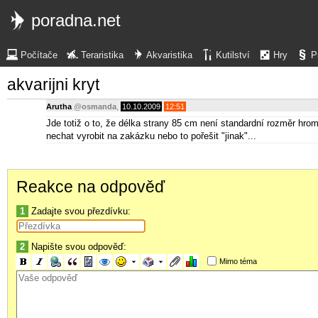
poradna.net
Počítače
Teraristika
Akvaristika
Kutilství
Hry
P
akvarijni kryt
Arutha
@
osmanda
,
10.10.2009
12:51
Jde totiž o to, že délka strany 85 cm není standardní rozměr hroma
nechat vyrobit na zakázku nebo to pořešit "jinak"...
Reakce na odpověď
1
Zadajte svou přezdívku:
2
Napište svou odpověď:
Mimo téma