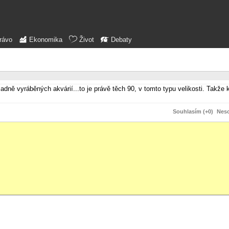
rávo
Ekonomika
Život
Debaty
dně vyráběných akvárií...to je právě těch 90, v tomto typu velikosti. Takže k
Souhlasím (+0)
Neso