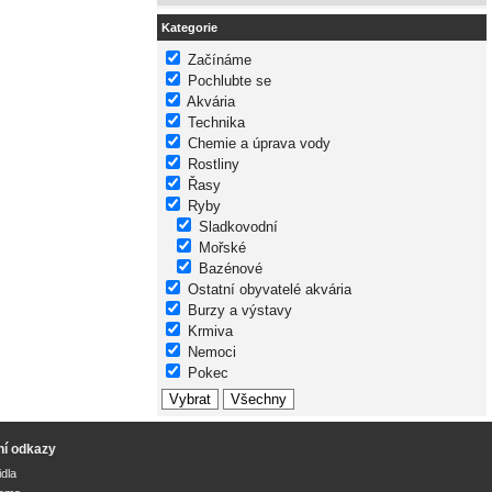
Kategorie
Začínáme
Pochlubte se
Akvária
Technika
Chemie a úprava vody
Rostliny
Řasy
Ryby
Sladkovodní
Mořské
Bazénové
Ostatní obyvatelé akvária
Burzy a výstavy
Krmiva
Nemoci
Pokec
ní odkazy
idla