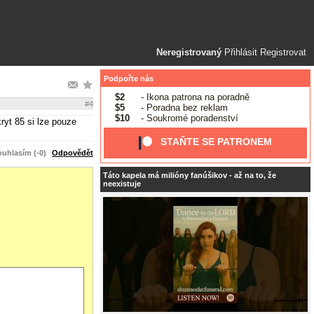
Neregistrovaný
Přihlásit
Registrovat
Podpořte nás
$2
- Ikona patrona na poradně
#4
$5
- Poradna bez reklam
$10
- Soukromé poradenství
ryt 85 si lze pouze
STAŇTE SE PATRONEM
uhlasím (-0)
Odpovědět
Táto kapela má milióny fanúšikov - až na to, že
neexistuje