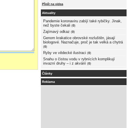
Přejít na videa
Aktuality
Pandemie koronaviru zabíjí také rybičky. Jinak,
než byste čekali
(
0
)
Zajímavý odkaz
(
0
)
Genom krakatice obrovské rozluštěn, jásají
biologové. Naznačuje, proč je tak velká a chytrá
(
0
)
Ryby ve vědecké ilustraci
(
0
)
Snahu o čistou vodu v rybnících komplikují
invazní druhy – i z akvárií
(
0
)
Články
Reklama