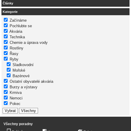
Články
Kategorie
Začínáme
Pochlubte se
Akvária
Technika
Chemie a úprava vody
Rostliny
Řasy
Ryby
Sladkovodní
Mořské
Bazénové
Ostatní obyvatelé akvária
Burzy a výstavy
Krmiva
Nemoci
Pokec
Všechny poradny