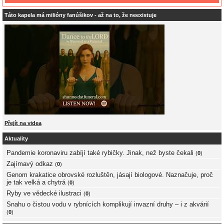
Táto kapela má milióny fanúšikov - až na to, že neexistuje
Přejít na videa
Aktuality
Pandemie koronaviru zabíjí také rybičky. Jinak, než byste čekali
(
0
)
Zajímavý odkaz
(
0
)
Genom krakatice obrovské rozluštěn, jásají biologové. Naznačuje, proč
je tak velká a chytrá
(
0
)
Ryby ve vědecké ilustraci
(
0
)
Snahu o čistou vodu v rybnících komplikují invazní druhy – i z akvárií
(
0
)