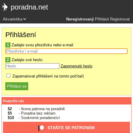
poradna.net
Neregistrovaný
Přihlásit
Registrovat
Přihlášení
1
Zadajte svou přezdívku nebo e-mail:
2
Zadajte své heslo:
Zapomenuté heslo
Zapamatovat přihlášení na tomto počítači
Podpořte nás
$2
- Ikona patrona na poradně
$5
- Poradna bez reklam
$10
- Soukromé poradenství
STAŇTE SE PATRONEM