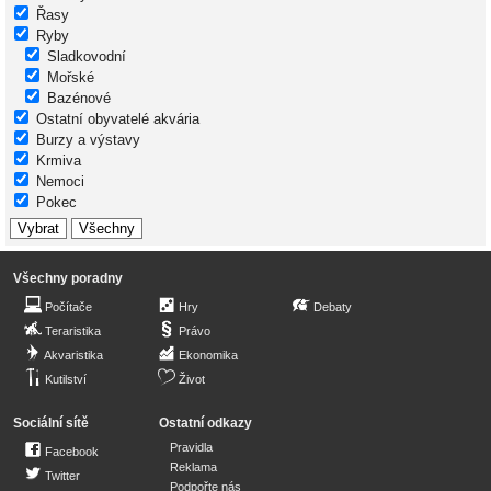
Řasy
Ryby
Sladkovodní
Mořské
Bazénové
Ostatní obyvatelé akvária
Burzy a výstavy
Krmiva
Nemoci
Pokec
Všechny poradny
Počítače
Hry
Debaty
Teraristika
Právo
Akvaristika
Ekonomika
Kutilství
Život
Sociální sítě
Ostatní odkazy
Pravidla
Facebook
Reklama
Twitter
Podpořte nás