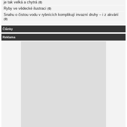
je tak velká a chytrá
(
0
)
Ryby ve vědecké ilustraci
(
0
)
Snahu o čistou vodu v rybnících komplikují invazní druhy – i z akvárií
(
0
)
Články
Reklama