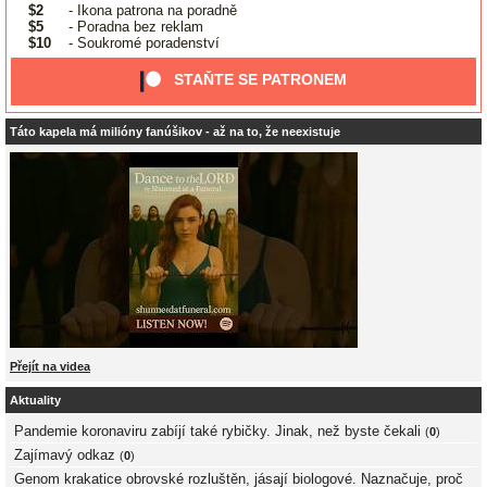
$2
- Ikona patrona na poradně
$5
- Poradna bez reklam
$10
- Soukromé poradenství
STAŇTE SE PATRONEM
Táto kapela má milióny fanúšikov - až na to, že neexistuje
Přejít na videa
Aktuality
Pandemie koronaviru zabíjí také rybičky. Jinak, než byste čekali
(
0
)
Zajímavý odkaz
(
0
)
Genom krakatice obrovské rozluštěn, jásají biologové. Naznačuje, proč