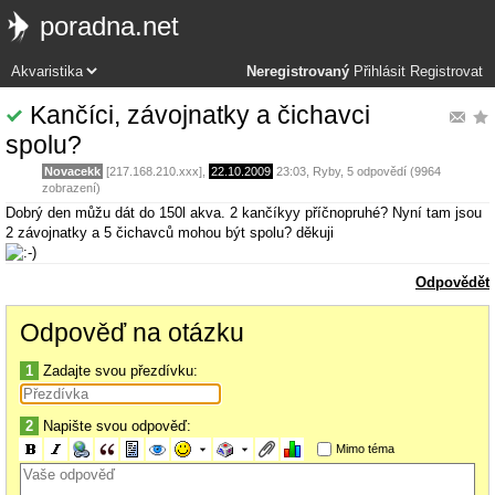
poradna.net
Neregistrovaný
Přihlásit
Registrovat
Kančíci, závojnatky a čichavci
spolu?
Novacekk
[217.168.210.xxx],
22.10.2009
23:03
,
Ryby
, 5 odpovědí (9964
zobrazení)
Dobrý den můžu dát do 150l akva. 2 kančíkyy příčnopruhé? Nyní tam jsou
2 závojnatky a 5 čichavců mohou být spolu? děkuji
Odpovědět
Odpověď na otázku
1
Zadajte svou přezdívku:
2
Napište svou odpověď:
Mimo téma