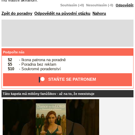
mu vlastni akvarium.
Souhlasím (+0)
Nesouhlasím (-0)
Odpovědět
Zpět do poradny
Odpovědět na původní otázku
Nahoru
Podpořte nás
$2
- Ikona patrona na poradně
$5
- Poradna bez reklam
$10
- Soukromé poradenství
STAŇTE SE PATRONEM
Táto kapela má milióny fanúšikov - až na to, že neexistuje