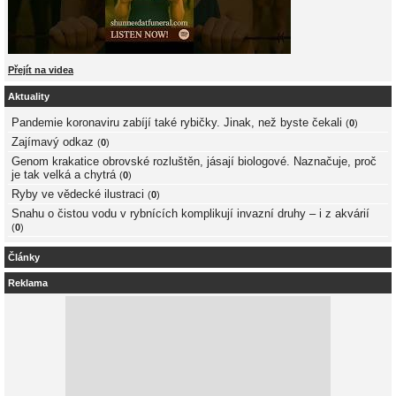
Přejít na videa
Aktuality
Pandemie koronaviru zabíjí také rybičky. Jinak, než byste čekali
(
0
)
Zajímavý odkaz
(
0
)
Genom krakatice obrovské rozluštěn, jásají biologové. Naznačuje, proč
je tak velká a chytrá
(
0
)
Ryby ve vědecké ilustraci
(
0
)
Snahu o čistou vodu v rybnících komplikují invazní druhy – i z akvárií
(
0
)
Články
Reklama