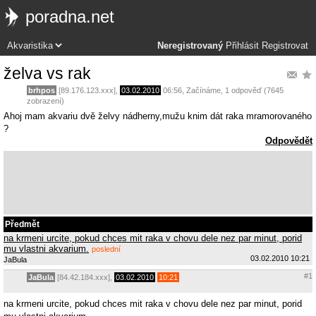
poradna.net
Neregistrovaný
Přihlásit
Registrovat
želva vs rak
brhpos
[89.176.123.xxx],
03.02.2010
06:56
,
Začínáme
, 1 odpověď (7645
zobrazení)
Ahoj mam akvariu dvě želvy nádherny,mužu knim dát raka mramorovaného
?
Odpovědět
Předmět
na krmeni urcite, pokud chces mit raka v chovu dele nez par minut, porid
mu vlastni akvarium.
poslední
03.02.2010 10:21
JaBula
#1
JaBula
[84.42.184.xxx],
03.02.2010
10:21
na krmeni urcite, pokud chces mit raka v chovu dele nez par minut, porid