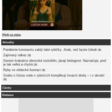
Přejít na videa
Aktuality
Pandemie koronaviru zabíjí také rybičky. Jinak, než byste čekali
(
0
)
Zajímavý odkaz
(
0
)
Genom krakatice obrovské rozluštěn, jásají biologové. Naznačuje, proč
je tak velká a chytrá
(
0
)
Ryby ve vědecké ilustraci
(
0
)
Snahu o čistou vodu v rybnících komplikují invazní druhy – i z akvárií
(
0
)
Články
Reklama