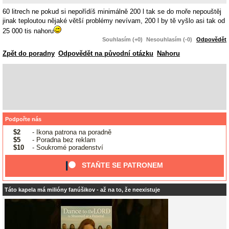
60 litrech ne pokud si nepořídíš minimálně 200 l tak se do moře nepouštěj
jinak teploutou nějaké větší problémy nevívam, 200 l by tě vyšlo asi tak od
25 000 tis nahoru
Souhlasím (+0)
Nesouhlasím (-0)
Odpovědět
Zpět do poradny
Odpovědět na původní otázku
Nahoru
Podpořte nás
$2
- Ikona patrona na poradně
$5
- Poradna bez reklam
$10
- Soukromé poradenství
STAŇTE SE PATRONEM
Táto kapela má milióny fanúšikov - až na to, že neexistuje