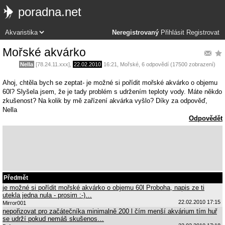
poradna.net
Neregistrovaný
Přihlásit
Registrovat
Mořské akvárko
Nella
[78.24.11.xxx],
22.02.2010
16:21
,
Mořské
, 6 odpovědí (17500 zobrazení)
Ahoj, chtěla bych se zeptat- je možné si pořídit mořské akvárko o objemu
60l? Slyšela jsem, že je tady problém s udržením teploty vody. Máte někdo
zkušenost? Na kolik by mě zařízení akvárka vyšlo? Díky za odpověď,
Nella
Odpovědět
Předmět
je možné si pořídit mořské akvárko o objemu 60l Proboha, napis ze ti
utekla jedna nula - prosim :-)…
22.02.2010 17:15
Mirror001
nepořizovat pro začátečníka minimalně 200 l čím menší akvárium tím huř
se udrží pokud nemáš skušenos…