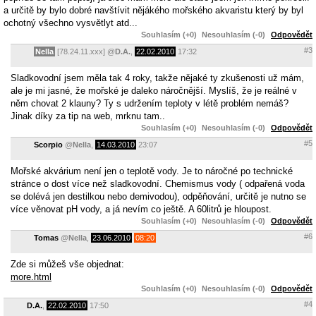
a určitě by bylo dobré navštívit nějákého mořského akvaristu který by byl
ochotný všechno vysvětlyt atd...
Souhlasím (+0)
Nesouhlasím (-0)
Odpovědět
#3
Nella
[78.24.11.xxx]
@
D.A.
,
22.02.2010
17:32
Sladkovodní jsem měla tak 4 roky, takže nějaké ty zkušenosti už mám,
ale je mi jasné, že mořské je daleko náročnější. Myslíš, že je reálné v
něm chovat 2 klauny? Ty s udržením teploty v létě problém nemáš?
Jinak díky za tip na web, mrknu tam..
Souhlasím (+0)
Nesouhlasím (-0)
Odpovědět
#5
Scorpio
@
Nella
,
14.03.2010
23:07
Mořské akvárium není jen o teplotě vody. Je to náročné po technické
stránce o dost více než sladkovodní. Chemismus vody ( odpařená voda
se dolévá jen destilkou nebo demivodou), odpěňování, určitě je nutno se
více věnovat pH vody, a já nevím co ještě. A 60litrů je hloupost.
Souhlasím (+0)
Nesouhlasím (-0)
Odpovědět
#6
Tomas
@
Nella
,
23.06.2010
08:20
Zde si můžeš vše objednat:
more.html
Souhlasím (+0)
Nesouhlasím (-0)
Odpovědět
#4
D.A.
,
22.02.2010
17:50