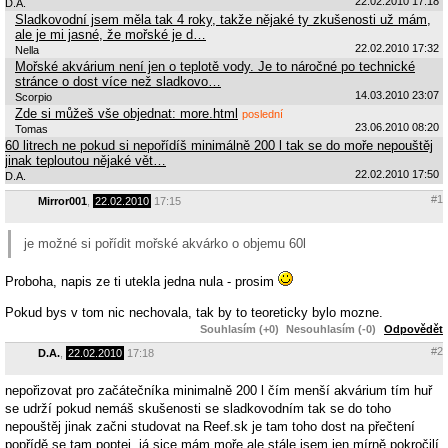
22.02.2010 17:18
D.A.
Sladkovodní jsem měla tak 4 roky, takže nějaké ty zkušenosti už mám,
ale je mi jasné, že mořské je d…
22.02.2010 17:32
Nella
Mořské akvárium není jen o teplotě vody. Je to náročné po technické
stránce o dost více než sladkovo…
14.03.2010 23:07
Scorpio
Zde si můžeš vše objednat: more.html
poslední
23.06.2010 08:20
Tomas
60 litrech ne pokud si nepořídíš minimálně 200 l tak se do moře nepouštěj
jinak teploutou nějaké vět…
22.02.2010 17:50
D.A.
#1
Mirror001
,
22.02.2010
17:15
je možné si pořídit mořské akvárko o objemu 60l
Proboha, napis ze ti utekla jedna nula - prosim
Pokud bys v tom nic nechovala, tak by to teoreticky bylo mozne.
Souhlasím (+0)
Nesouhlasím (-0)
Odpovědět
#2
D.A.
,
22.02.2010
17:18
nepořizovat pro začátečníka minimalně 200 l čím menší akvárium tím huř
se udrží pokud nemáš skušenosti se sladkovodním tak se do toho
nepouštěj jinak začni studovat na Reef.sk je tam toho dost na přečtení
popřídě se tam poptej, já sice mám moře ale stále jsem jen mírně pokročilí