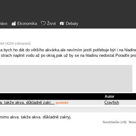
rávo
Ekonomika
Život
Debaty
věď (4224 zobrazení)
bych ho dát do většího akvárka.ale nevímím jestli potřebuje být i na hladi
rach naplnit vodu až po okraj,pak už by se na hladinu nedostal.Poradťe pr
Autor
va. takže akva. důkladně zakr…
Crayfish
poslední
 mimo akva. takže akva. důkladně zakryj.
Souhlasím (+0)
Neso