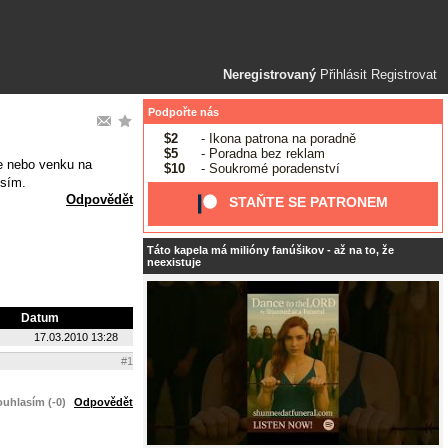
Neregistrovaný
Přihlásit
Registrovat
Podpořte nás
$2
- Ikona patrona na poradně
$5
- Poradna bez reklam
ne nebo venku na
$10
- Soukromé poradenství
osím.
Odpovědět
STAŇTE SE PATRONEM
Táto kapela má milióny fanúšikov - až na to, že
neexistuje
Datum
17.03.2010 13:28
#1
uhlasím (-0)
Odpovědět