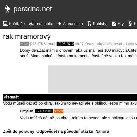
poradna.net
Počítače
Teraristika
Akvaristika
Kutilství
Hry
P
rak mramorový
mola
[213.175.34.xxx],
17.03.2010
09:17
,
Ostatní obyvatelé akvária
, 1 odpo
Dobrý den.Začínám s chovem raka už má i asi 100 mládých.Chtěla 
souši.Momentálně je často na kameni a částečně venku tak mám st
Předmět
Vodu můžeš dát až po okraj, rakům to nevadí ale s oblibou lezou mimo ak
Crayfish
,
17.03.2010
13:28
Vodu můžeš dát až po okraj, rakům to nevadí ale s oblibou lezou
Zpět do poradny
Odpovědět na původní otázku
Nahoru