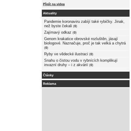
Přejít na videa
Aktuality
Pandemie koronaviru zabíjí také rybičky. Jinak,
než byste čekali
(
0
)
Zajímavý odkaz
(
0
)
Genom krakatice obrovské rozluštěn, jásají
biologové. Naznačuje, proč je tak velká a chytrá
(
0
)
Ryby ve vědecké ilustraci
(
0
)
Snahu o čistou vodu v rybnících komplikují
invazní druhy – i z akvárií
(
0
)
Články
Reklama