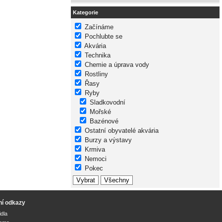
Kategorie
Začínáme
Pochlubte se
Akvária
Technika
Chemie a úprava vody
Rostliny
Řasy
Ryby
Sladkovodní
Mořské
Bazénové
Ostatní obyvatelé akvária
Burzy a výstavy
Krmiva
Nemoci
Pokec
ní odkazy
idla