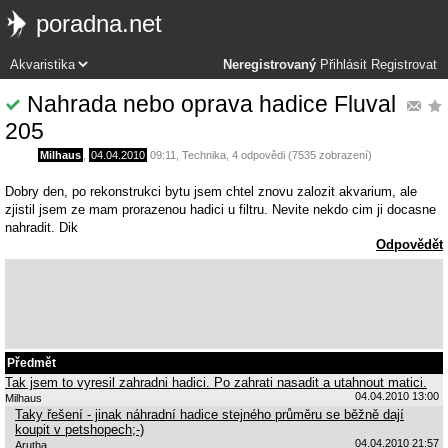
poradna.net
Neregistrovaný
Přihlásit
Registrovat
Nahrada nebo oprava hadice Fluval
205
Milhaus
,
04.04.2010
09:11
,
Technika
, 4 odpovědi (7535 zobrazení)
Dobry den, po rekonstrukci bytu jsem chtel znovu zalozit akvarium, ale
zjistil jsem ze mam prorazenou hadici u filtru. Nevite nekdo cim ji docasne
nahradit. Dik
Odpovědět
Předmět
Tak jsem to vyresil zahradni hadici. Po zahrati nasadit a utahnout matici.
04.04.2010 13:00
Milhaus
Taky řešení - jinak náhradní hadice stejného průměru se běžně dají
koupit v petshopech;-)
04.04.2010 21:57
Arutha