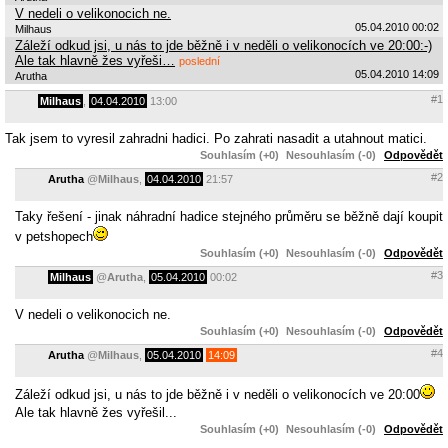
V nedeli o velikonocich ne.
05.04.2010 00:02
Milhaus
Záleží odkud jsi, u nás to jde běžně i v neděli o velikonocích ve 20:00:-)
Ale tak hlavně žes vyřeši…
poslední
05.04.2010 14:09
Arutha
#1
Milhaus
,
04.04.2010
13:00
Tak jsem to vyresil zahradni hadici. Po zahrati nasadit a utahnout matici.
Souhlasím (+0)
Nesouhlasím (-0)
Odpovědět
#2
Arutha
@
Milhaus
,
04.04.2010
21:57
Taky řešení - jinak náhradní hadice stejného průměru se běžně dají koupit
v petshopech
Souhlasím (+0)
Nesouhlasím (-0)
Odpovědět
#3
Milhaus
@
Arutha
,
05.04.2010
00:02
V nedeli o velikonocich ne.
Souhlasím (+0)
Nesouhlasím (-0)
Odpovědět
#4
Arutha
@
Milhaus
,
05.04.2010
14:09
Záleží odkud jsi, u nás to jde běžně i v neděli o velikonocích ve 20:00
Ale tak hlavně žes vyřešil...
Souhlasím (+0)
Nesouhlasím (-0)
Odpovědět