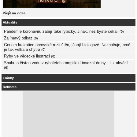
Přejít na videa
Aktuality
Pandemie koronaviru zabíjí také rybičky. Jinak, než byste čekali
(
0
)
Zajímavý odkaz
(
0
)
Genom krakatice obrovské rozluštěn, jásají biologové. Naznačuje, proč
je tak velká a chytrá
(
0
)
Ryby ve vědecké ilustraci
(
0
)
Snahu o čistou vodu v rybnících komplikují invazní druhy – i z akvárií
(
0
)
Články
Reklama