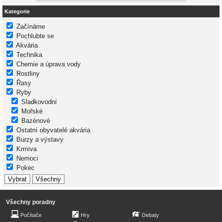
Kategorie
Začínáme
Pochlubte se
Akvária
Technika
Chemie a úprava vody
Rostliny
Řasy
Ryby
Sladkovodní
Mořské
Bazénové
Ostatní obyvatelé akvária
Burzy a výstavy
Krmiva
Nemoci
Pokec
Všechny poradny
Počítače
Hry
Debaty