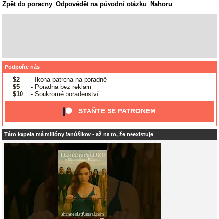
Zpět do poradny
Odpovědět na původní otázku
Nahoru
Podpořte nás
$2
- Ikona patrona na poradně
$5
- Poradna bez reklam
$10
- Soukromé poradenství
STAŇTE SE PATRONEM
Táto kapela má milióny fanúšikov - až na to, že neexistuje