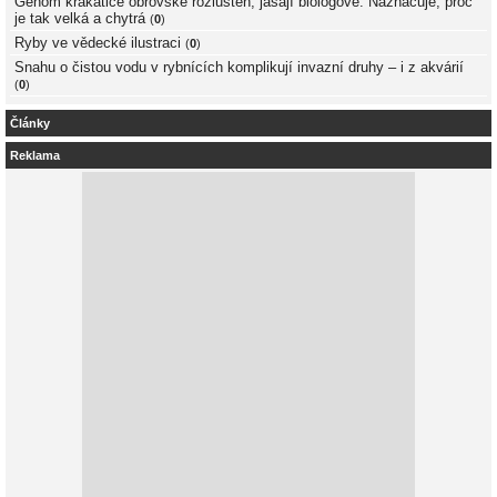
Genom krakatice obrovské rozluštěn, jásají biologové. Naznačuje, proč
je tak velká a chytrá
(
0
)
Ryby ve vědecké ilustraci
(
0
)
Snahu o čistou vodu v rybnících komplikují invazní druhy – i z akvárií
(
0
)
Články
Reklama