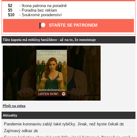
$2
- Ikona patrona na poradně
$5
- Poradna bez reklam
$10
- Soukromé poradenství
STAŇTE SE PATRONEM
Táto kapela má milióny fanúšikov - až na to, že neexistuje
Přejít na videa
Aktuality
Pandemie koronaviru zabíjí také rybičky. Jinak, než byste čekali
(
0
)
Zajímavý odkaz
(
0
)