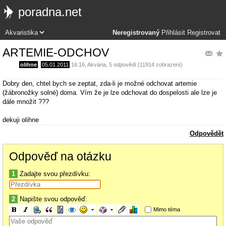
poradna.net
Neregistrovaný
Přihlásit
Registrovat
ARTEMIE-ODCHOV
olihne
,
05.01.2011
16:16
,
Akvária
, 5 odpovědí (11914 zobrazení)
Dobry den, chtel bych se zeptat, zda-li je možné odchovat artemie
(žábronožky solné) doma. Vím že je lze odchovat do dospelosti ale lze je
dále množit ???
dekuji olihne
Odpovědět
Odpověď na otázku
1
Zadajte svou přezdívku:
2
Napište svou odpověď:
Mimo téma