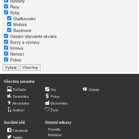
Rostliny
Řasy
Ryby
Sladkovodní
Mořské
Bazénové
Ostatní obyvatelé akvária
Burzy a výstavy
Krmiva
Nemoci
Pokec
Všechny poradny
Počítače
Hry
Debaty
Teraristika
Právo
Akvaristika
Ekonomika
Kutilství
Život
Sociální sítě
Ostatní odkazy
Pravidla
Facebook
Reklama
Twitter