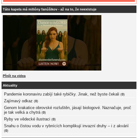
Táto kapela má milióny fanúšikov - až na to, že neexistuje
Přejít na videa
Aktuality
Pandemie koronaviru zabíjí také rybičky. Jinak, než byste čekali
(
0
)
Zajímavý odkaz
(
0
)
Genom krakatice obrovské rozluštěn, jásají biologové. Naznačuje, proč
je tak velká a chytrá
(
0
)
Ryby ve vědecké ilustraci
(
0
)
Snahu o čistou vodu v rybnících komplikují invazní druhy – i z akvárií
(
0
)