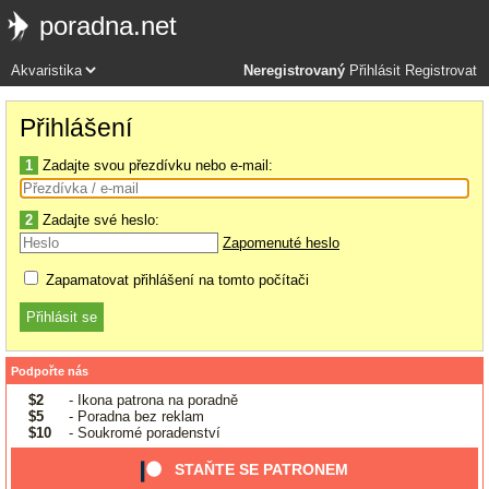
poradna.net
Neregistrovaný
Přihlásit
Registrovat
Přihlášení
1
Zadajte svou přezdívku nebo e-mail:
2
Zadajte své heslo:
Zapomenuté heslo
Zapamatovat přihlášení na tomto počítači
Podpořte nás
$2
- Ikona patrona na poradně
$5
- Poradna bez reklam
$10
- Soukromé poradenství
STAŇTE SE PATRONEM