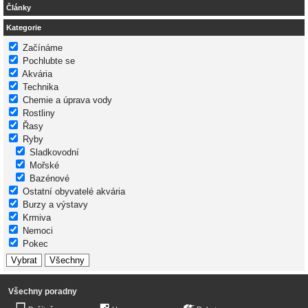
Články
Kategorie
Začínáme
Pochlubte se
Akvária
Technika
Chemie a úprava vody
Rostliny
Řasy
Ryby
Sladkovodní
Mořské
Bazénové
Ostatní obyvatelé akvária
Burzy a výstavy
Krmiva
Nemoci
Pokec
Všechny poradny