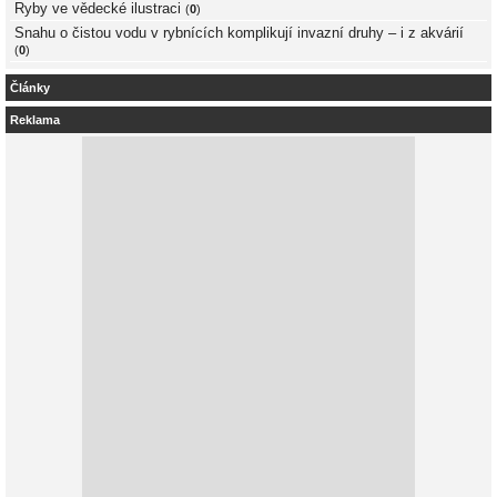
Ryby ve vědecké ilustraci
(
0
)
Snahu o čistou vodu v rybnících komplikují invazní druhy – i z akvárií
(
0
)
Články
Reklama