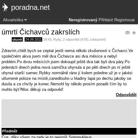
poradna.net
Neregistrovaný
Přihlásit
Registrovat
úmrtí Čichavců zakrslích
skunk
,
24.09.2011
19:43
,
Ryby
, 2 odpovědi (4781 zobrazení)
Zdravím,chtěl bych se zeptat jestli nemá někdo zkušenosti s Čichavci.Ve
společném akva jsem měl dva Čichavce asi dva měsíce a nebyl
problém.Po dvou měsících jsem dokoupil ještě dva tak byli dva páry.Po
jedenácti dnech jedna nová samička uhynula a po pěti dnech po ní ještě
uhynul starší samec.Rybky normálně ráno jí kolem poledne už je v jakési
utlumené poloze na místě,zanedlouho u hladiny lapá po dechu jakoby se
dusila a za chvíly je konec.Nemohl by někdo prosím poradit čím by to
mohlo být?Moc děkuji za odpověd'.
Odpovědět
Předmět
Čus, díky všem za rady je to nejspíš Spironukleus.