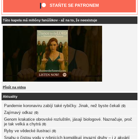
STAŇTE SE PATRONEM
Táto kapela má milióny fanúšikov - až na to, že neexistuje
Přejít na videa
Aktuality
Pandemie koronaviru zabíjí také rybičky. Jinak, než byste čekali
(
0
)
Zajímavý odkaz
(
0
)
Genom krakatice obrovské rozluštěn, jásají biologové. Naznačuje, proč
je tak velká a chytrá
(
0
)
Ryby ve vědecké ilustraci
(
0
)
Snahu o čistou vodu v rybnících komplikují invazní druhy – i z akvárií