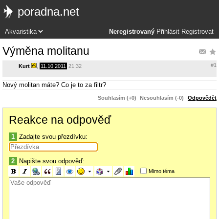
poradna.net
Neregistrovaný
Přihlásit
Registrovat
Výměna molitanu
#1
Kurt
,
11.10.2011
21:32
Nový molitan máte? Co je to za filtr?
Souhlasím (+0)
Nesouhlasím (-0)
Odpovědět
Reakce na odpověď
1
Zadajte svou přezdívku:
2
Napište svou odpověď:
Mimo téma