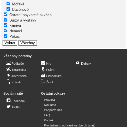
Mořské
Bazénové
Ostatní obyvatelé akvária
Burzy a výstavy
Krmiva
Nemoci
Pokec
Všechny poradny
Počítače
Hry
Debaty
Teraristika
Právo
Akvaristika
Ekonomika
Kutilství
Život
Sociální sítě
Ostatní odkazy
Pravidla
Facebook
Reklama
Twitter
Podpořte nás
FAQ
Kontakt
Prohlášení o ochraně osobních údajů