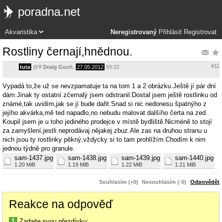
poradna.net
Neregistrovaný
Přihlásit
Registrovat
Rostliny černají,hnědnou.
#11
tuta
@
Y Draig Goch
,
27.05.2012
09:32
Vypadá to,že už se nevzpamatuje ta na tom 1 a 2 obrázku.Ještě jí pár dní
dám.Jinak ty ostatní zčernalý jsem odstranil.Dostal jsem ještě rostlinku od
známé,tak uvidím,jak se jí bude dařit.Snad si nic nedonesu špatnýho z
jejího akvárka,mě ted napadlo,no nebudu malovat dalšího čerta na zed.
Koupil jsem je u toho jediného prodejce v místě bydliště.Nicméně to stojí
za zamyšlení,jestli neprodávaj nějakej zbuz.Ale zas na druhou stranu u
nich jsou ty rostlinky pěkný,vždycky si to tam prohlížím.Chodím k nim
jednou týdně pro granule.
sam-1437.jpg
sam-1438.jpg
sam-1439.jpg
sam-1440.jpg
1.20 MiB
1.19 MiB
1.22 MiB
1.21 MiB
Souhlasím (+0)
Nesouhlasím (-0)
Odpovědět
Reakce na odpověď
1
Zadajte svou přezdívku: