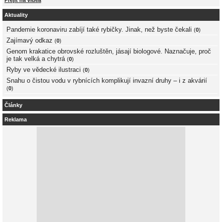
Aktuality
Pandemie koronaviru zabíjí také rybičky. Jinak, než byste čekali
(
0
)
Zajímavý odkaz
(
0
)
Genom krakatice obrovské rozluštěn, jásají biologové. Naznačuje, proč
je tak velká a chytrá
(
0
)
Ryby ve vědecké ilustraci
(
0
)
Snahu o čistou vodu v rybnících komplikují invazní druhy – i z akvárií
(
0
)
Články
Reklama