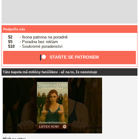
Podpořte nás
$2
- Ikona patrona na poradně
$5
- Poradna bez reklam
$10
- Soukromé poradenství
STAŇTE SE PATRONEM
Táto kapela má milióny fanúšikov - až na to, že neexistuje
Přejít na videa