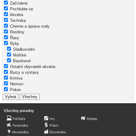
Začínáme
Pochlubte se
Akvária
Technika
Chemie a úprava vody
Rostliny
Řasy
Ryby
Sladkovodní
Mořské
Bazénové
Ostatní obyvatelé akvária
Burzy a výstavy
Krmiva
Nemoci
Pokec
Všechny poradny
Počítače
Hry
Debaty
Teraristika
Právo
Akvaristika
Ekonomika