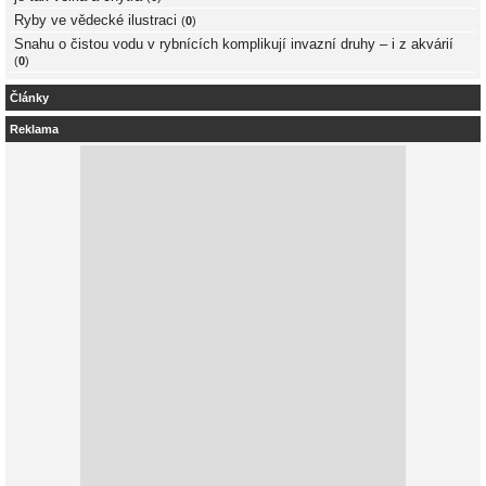
Ryby ve vědecké ilustraci
(
0
)
Snahu o čistou vodu v rybnících komplikují invazní druhy – i z akvárií
(
0
)
Články
Reklama