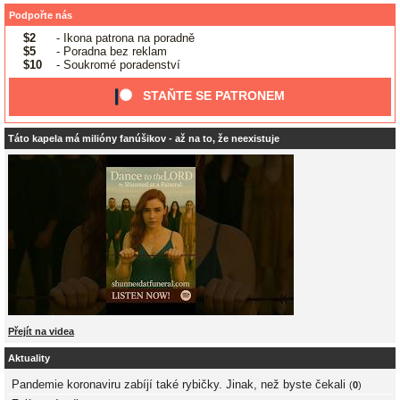
Podpořte nás
$2
- Ikona patrona na poradně
$5
- Poradna bez reklam
$10
- Soukromé poradenství
STAŇTE SE PATRONEM
Táto kapela má milióny fanúšikov - až na to, že neexistuje
Přejít na videa
Aktuality
Pandemie koronaviru zabíjí také rybičky. Jinak, než byste čekali
(
0
)