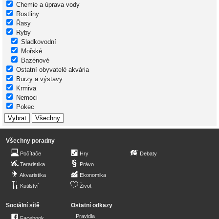
Chemie a úprava vody
Rostliny
Řasy
Ryby
Sladkovodní
Mořské
Bazénové
Ostatní obyvatelé akvária
Burzy a výstavy
Krmiva
Nemoci
Pokec
Všechny poradny
Počítače
Hry
Debaty
Teraristika
Právo
Akvaristika
Ekonomika
Kutilství
Život
Sociální sítě
Ostatní odkazy
Pravidla
Facebook