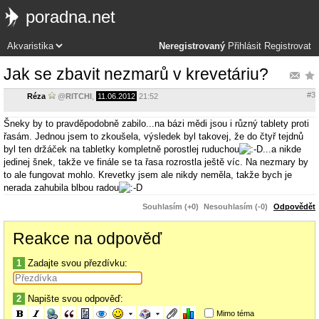
poradna.net
Neregistrovaný
Přihlásit
Registrovat
Jak se zbavit nezmarů v krevetáriu?
#3
Réza
@
RITCHI
,
11.06.2012
21:52
Šneky by to pravděpodobně zabilo...na bázi mědi jsou i různý tablety proti
řasám. Jednou jsem to zkoušela, výsledek byl takovej, že do čtyř tejdnů
byl ten držáček na tabletky kompletně porostlej ruduchou
...a nikde
jedinej šnek, takže ve finále se ta řasa rozrostla ještě víc. Na nezmary by
to ale fungovat mohlo. Krevetky jsem ale nikdy neměla, takže bych je
nerada zahubila blbou radou
Souhlasím (+0)
Nesouhlasím (-0)
Odpovědět
Reakce na odpověď
1
Zadajte svou přezdívku:
2
Napište svou odpověď:
Mimo téma