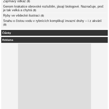
Zajímavý odkaz
(
0
)
Genom krakatice obrovské rozluštěn, jásají biologové. Naznačuje, proč
je tak velká a chytrá
(
0
)
Ryby ve vědecké ilustraci
(
0
)
Snahu o čistou vodu v rybnících komplikují invazní druhy – i z akvárií
(
0
)
Články
Reklama