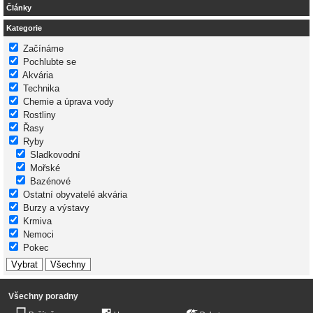
Články
Kategorie
Začínáme
Pochlubte se
Akvária
Technika
Chemie a úprava vody
Rostliny
Řasy
Ryby
Sladkovodní
Mořské
Bazénové
Ostatní obyvatelé akvária
Burzy a výstavy
Krmiva
Nemoci
Pokec
Všechny poradny