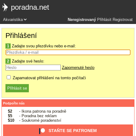
poradna.net
Neregistrovaný
Přihlásit
Registrovat
Přihlášení
1
Zadajte svou přezdívku nebo e-mail:
2
Zadajte své heslo:
Zapomenuté heslo
Zapamatovat přihlášení na tomto počítači
Podpořte nás
$2
- Ikona patrona na poradně
$5
- Poradna bez reklam
$10
- Soukromé poradenství
STAŇTE SE PATRONEM