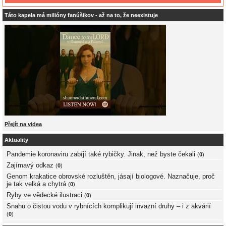
Táto kapela má milióny fanúšikov - až na to, že neexistuje
Přejít na videa
Aktuality
Pandemie koronaviru zabíjí také rybičky. Jinak, než byste čekali
(
0
)
Zajímavý odkaz
(
0
)
Genom krakatice obrovské rozluštěn, jásají biologové. Naznačuje, proč
je tak velká a chytrá
(
0
)
Ryby ve vědecké ilustraci
(
0
)
Snahu o čistou vodu v rybnících komplikují invazní druhy – i z akvárií
(
0
)