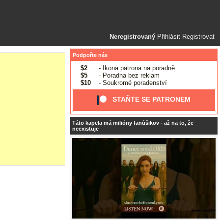
Neregistrovaný
Přihlásit
Registrovat
Podpořte nás
$2
- Ikona patrona na poradně
$5
- Poradna bez reklam
$10
- Soukromé poradenství
STAŇTE SE PATRONEM
Táto kapela má milióny fanúšikov - až na to, že
neexistuje