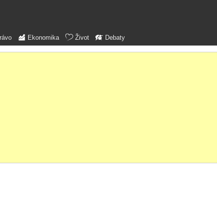
rávo
Ekonomika
Život
Debaty