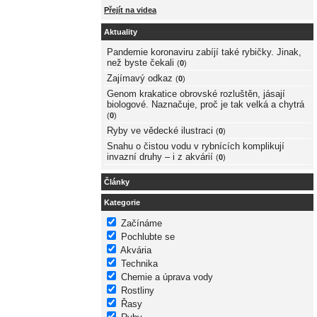
Přejít na videa
Aktuality
Pandemie koronaviru zabíjí také rybičky. Jinak,
než byste čekali
(
0
)
Zajímavý odkaz
(
0
)
Genom krakatice obrovské rozluštěn, jásají
biologové. Naznačuje, proč je tak velká a chytrá
(
0
)
Ryby ve vědecké ilustraci
(
0
)
Snahu o čistou vodu v rybnících komplikují
invazní druhy – i z akvárií
(
0
)
Články
Kategorie
Začínáme
Pochlubte se
Akvária
Technika
Chemie a úprava vody
Rostliny
Řasy