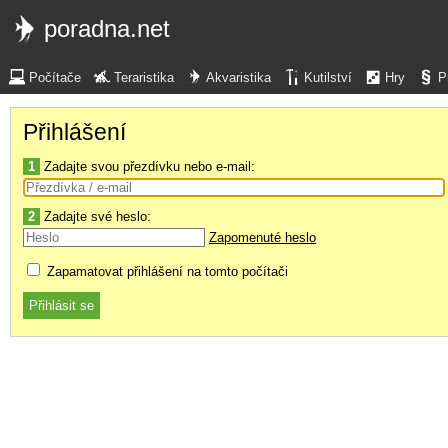
poradna.net
Počítače
Teraristika
Akvaristika
Kutilství
Hry
P
Přihlášení
1
Zadajte svou přezdívku nebo e-mail:
2
Zadajte své heslo:
Zapomenuté heslo
Zapamatovat přihlášení na tomto počítači