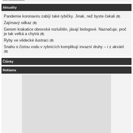
Aktuality
Pandemie koronaviru zabíjí také rybičky. Jinak, než byste čekali
(
0
)
Zajímavý odkaz
(
0
)
Genom krakatice obrovské rozluštěn, jásají biologové. Naznačuje, proč
je tak velká a chytrá
(
0
)
Ryby ve vědecké ilustraci
(
0
)
Snahu o čistou vodu v rybnících komplikují invazní druhy – i z akvárií
(
0
)
Články
Reklama