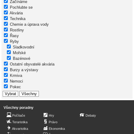
Začínáme
Pochlubte se
Akvária
Technika
Chemie a úprava vody
Rostliny
Řasy
Ryby
Sladkovodní
Mořské
Bazénové
Ostatní obyvatelé akvária
Burzy a výstavy
Krmiva
Nemoci
Pokec
Všechny poradny
Počítače
Hry
Debaty
Teraristika
Právo
Akvaristika
Ekonomika