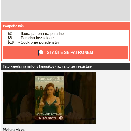
Podpořte nás
$2
- Ikona patrona na poradně
$5
- Poradna bez reklam
$10
- Soukromé poradenství
STAŇTE SE PATRONEM
Táto kapela má milióny fanúšikov - až na to, že neexistuje
Přejít na videa