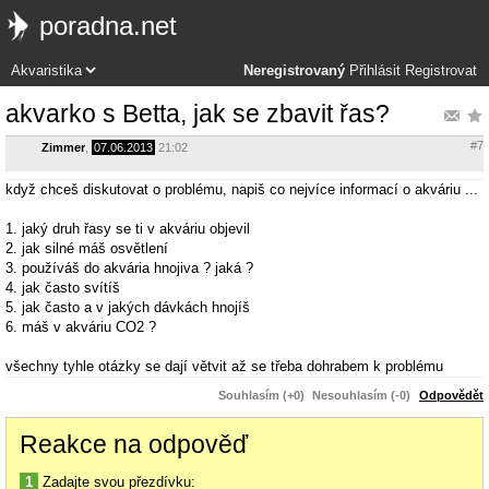
poradna.net
Neregistrovaný
Přihlásit
Registrovat
akvarko s Betta, jak se zbavit řas?
#7
Zimmer
,
07.06.2013
21:02
když chceš diskutovat o problému, napiš co nejvíce informací o akváriu ...
1. jaký druh řasy se ti v akváriu objevil
2. jak silné máš osvětlení
3. používáš do akvária hnojiva ? jaká ?
4. jak často svítíš
5. jak často a v jakých dávkách hnojíš
6. máš v akváriu CO2 ?
všechny tyhle otázky se dají větvit až se třeba dohrabem k problému
Souhlasím (+0)
Nesouhlasím (-0)
Odpovědět
Reakce na odpověď
1
Zadajte svou přezdívku: