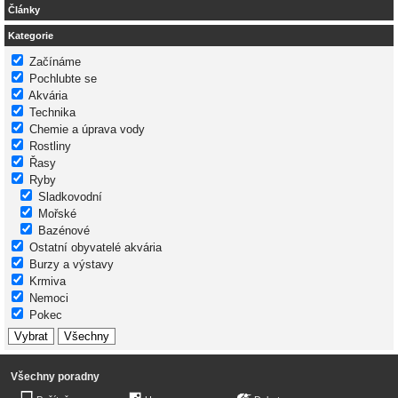
Články
Kategorie
Začínáme
Pochlubte se
Akvária
Technika
Chemie a úprava vody
Rostliny
Řasy
Ryby
Sladkovodní
Mořské
Bazénové
Ostatní obyvatelé akvária
Burzy a výstavy
Krmiva
Nemoci
Pokec
Všechny poradny