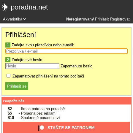
poradna.net
Neregistrovaný
Přihlásit
Registrovat
Přihlášení
1
Zadajte svou přezdívku nebo e-mail:
2
Zadajte své heslo:
Zapomenuté heslo
Zapamatovat přihlášení na tomto počítači
Podpořte nás
$2
- Ikona patrona na poradně
$5
- Poradna bez reklam
$10
- Soukromé poradenství
STAŇTE SE PATRONEM