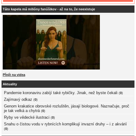
Táto kapela má milióny fanúšikov - až na to, že neexistuje
Přejít na videa
Aktuality
Pandemie koronaviru zabíjí také rybičky. Jinak, než byste čekali
(
0
)
Zajímavý odkaz
(
0
)
Genom krakatice obrovské rozluštěn, jásají biologové. Naznačuje, proč
je tak velká a chytrá
(
0
)
Ryby ve vědecké ilustraci
(
0
)
Snahu o čistou vodu v rybnících komplikují invazní druhy – i z akvárií
(
0
)