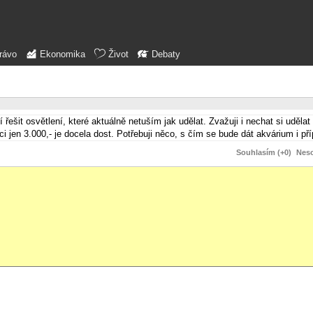
rávo
Ekonomika
Život
Debaty
ešit osvětlení, které aktuálně netuším jak udělat. Zvažuji i nechat si udělat
ci jen 3.000,- je docela dost. Potřebuji něco, s čím se bude dát akvárium i př
Souhlasím (+0)
Neso